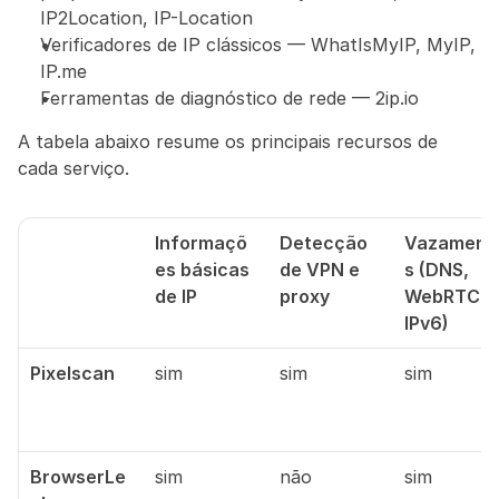
IP2Location, IP-Location
Verificadores de IP clássicos — WhatIsMyIP, MyIP, 
IP.me
Ferramentas de diagnóstico de rede — 2ip.io
A tabela abaixo resume os principais recursos de 
cada serviço.
Informaçõ
Detecção 
Vazament
es básicas 
de VPN e 
s (DNS, 
de IP
proxy
WebRTC, 
IPv6)
Pixelscan
sim
sim
sim
BrowserLe
sim
não
sim