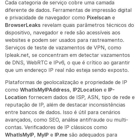
Cada categoria de serviço cobre uma camada 
diferente de dados. Ferramentas de impressão digital 
e privacidade de navegador como 
Pixelscan
 e 
BrowserLeaks
 revelam quais parâmetros técnicos do 
dispositivo, navegador e rede são acessíveis aos 
websites e podem ser usados para rastreamento. 
Serviços de teste de vazamentos de VPN, como 
Ipleak.net, se concentram em detectar vazamentos 
de DNS, WebRTC e IPv6, o que é crítico ao garantir 
que um endereço IP real não esteja sendo exposto.
Plataformas de geolocalização e propriedade de IP 
como 
WhatIsMyIPAddress
, 
IP2Location
 e 
IP-
Location
 fornecem dados de ISP, ASN, tipo de rede e 
reputação de IP, além de destacar inconsistências 
entre bancos de dados. Isso é útil para cenários 
avançados, como SEO, análise antifraude ou multi-
contas. Verificadores de IP clássicos como 
WhatIsMyIP
, 
MyIP
 e 
IP.me
 são adequados para 