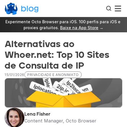
Experimente Octo Browser para iOS. 100 perfis para iOS e 
proxies gratuitos. 
Baixe na App Store
 →
Alternativas ao 
Whoer.net: Top 10 Sites 
de Consulta de IP
15/01/2026
PRIVACIDADE E ANONIMATO
Lena Fisher
Content Manager, Octo Browser