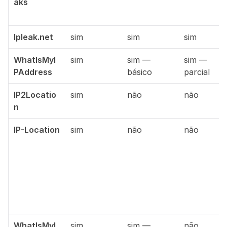
aks
Ipleak.net
sim
sim
sim
WhatIsMyI
sim
sim — 
sim — 
PAddress
básico
parcial
IP2Locatio
sim
não
não
n
IP-Location
sim
não
não
WhatIsMyI
sim
sim — 
não