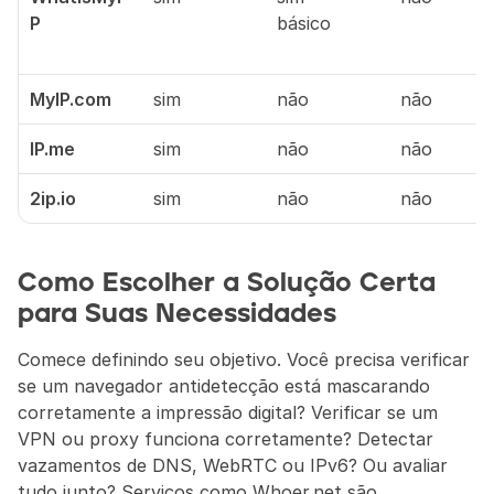
P
básico
MyIP.com
sim
não
não
IP.me
sim
não
não
2ip.io
sim
não
não
Como Escolher a Solução Certa 
para Suas Necessidades
Comece definindo seu objetivo. Você precisa verificar 
se um navegador antidetecção está mascarando 
corretamente a impressão digital? Verificar se um 
VPN ou proxy funciona corretamente? Detectar 
vazamentos de DNS, WebRTC ou IPv6? Ou avaliar 
tudo junto? Serviços como Whoer.net são 