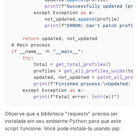
print
(
f
"Successfully updated {pro
except 
Exception
as
 e
:
not_updated
.
append
(
profile
)
print
(
f
"ERROR: Can't patch profil
return
updated
,
not_updated
# 
Main 
process
if
__name__
 == 
"__main__"
:
try
:
total
 = 
get_total_profiles
(
)
profiles
 = 
get_all_profiles_uuids
(
tot
updated
,
not_updated
 = 
patch_all_prof
print
(
f
"Finished process:\nUpdated: {
except 
Exception
as
 e
:
print
(
f
"Fatal
error
:
{
str
(
e
)
}
")
Observe que a biblioteca "requests" precisa ser 
instalada em seu ambiente Python para que este 
script funcione. Você pode instalá-la usando pip: