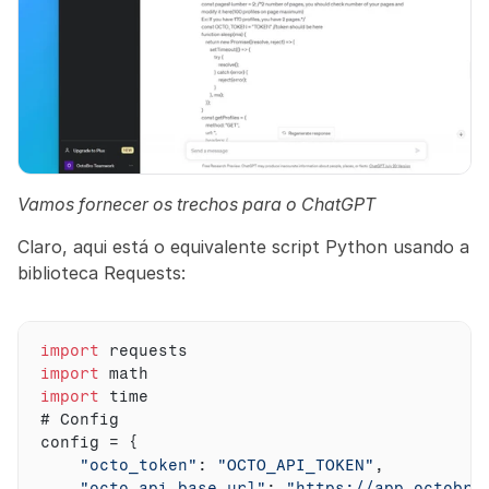
Vamos fornecer os trechos para o ChatGPT
Claro, aqui está o equivalente script Python usando a 
biblioteca Requests:
import
requests
import
math
import
time
# 
Config
config
 = 
{
"octo_token"
:
"OCTO_API_TOKEN"
,
"octo_api_base_url"
:
"https://app.octobro