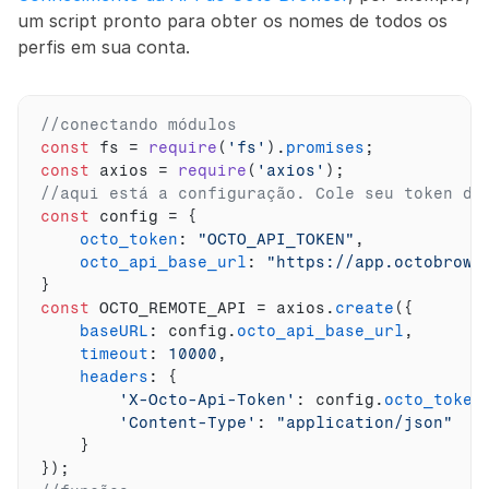
um script pronto para obter os nomes de todos os 
perfis em sua conta.
//conectando módulos
const
fs
 = 
require
(
'fs'
)
.
promises
;
const
axios
 = 
require
(
'axios'
)
;
//aqui está a configuração. Cole seu token da
const
config
 = 
{
octo_token
:
"OCTO_API_TOKEN"
,
octo_api_base_url
:
"https://app.octobrows
}
const
OCTO_REMOTE_API
 = 
axios
.
create
(
{
baseURL
:
config
.
octo_api_base_url
,
timeout
:
10000
,
headers
:
{
'X-Octo-Api-Token'
:
config
.
octo_token
'Content-Type'
:
"application/json"
}
}
)
;