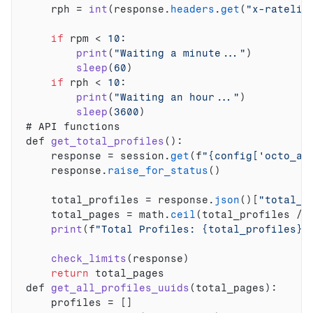
rph
 = 
int
(
response
.
headers
.
get
(
"x-ratelim
if
rpm
 < 
10
:
print
(
"Waiting a minute..."
)
sleep
(
60
)
if
rph
 < 
10
:
print
(
"Waiting an hour..."
)
sleep
(
3600
)
# 
API 
functions
def 
get_total_profiles
(
)
:
response
 = 
session
.
get
(
f
"{config['octo_ap
response
.
raise_for_status
(
)
total_profiles
 = 
response
.
json
(
)
[
"total_c
total_pages
 = 
math
.
ceil
(
total_profiles
 / 
print
(
f
"Total Profiles: {total_profiles}\
check_limits
(
response
)
return
total_pages
def 
get_all_profiles_uuids
(
total_pages
)
:
profiles
 = 
[
]