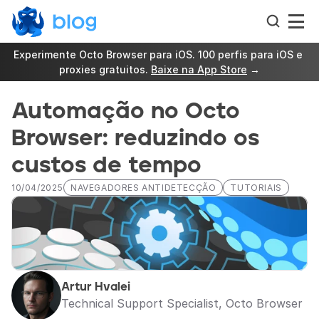
Experimente Octo Browser para iOS. 100 perfis para iOS e 
proxies gratuitos. 
Baixe na App Store
 →
Automação no Octo 
Browser: reduzindo os 
custos de tempo
10/04/2025
NAVEGADORES ANTIDETECÇÃO
TUTORIAIS
Artur Hvalei
Technical Support Specialist, Octo Browser