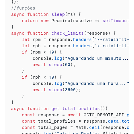
}
)
;
//funções
async
function
sleep
(
ms
)
{
return
new
Promise
(
resolve
=>
setTimeout
(
}
async
function
check_limits
(
response
)
{
let
rpm
 = 
response
.
headers
[
'x-ratelimit-r
let
rph
 = 
response
.
headers
[
'x-ratelimit-r
if
(
rpm
 < 
10
)
{
console
.
log
(
"Aguardando um minuto..."
await
sleep
(
60
)
;
}
if
(
rph
 < 
10
)
{
console
.
log
(
"Aguardando uma hora..."
)
await
sleep
(
3600
)
;
}
}
async
function
get_total_profiles
(
)
{
const
response
 = 
await
OCTO_REMOTE_API
.
ge
const
total_profiles
 = 
response
.
data
.
tota
const
total_pages
 = 
Math
.
ceil
(
response
.
da
console
.
log
(
`Total de Perfis: 
${
total_pro