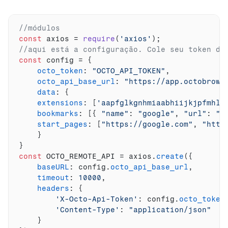
//módulos
const
axios
 = 
require
(
'axios'
)
;
//aqui está a configuração. Cole seu token da
const
config
 = 
{
octo_token
:
"OCTO_API_TOKEN"
,
octo_api_base_url
:
"https://app.octobrows
data
:
{
extensions
:
[
'aapfglkgnhmiaabhiijkjpfmhll
bookmarks
:
[
{
"name"
:
"google"
,
"url"
:
"h
start_pages
:
[
"https://google.com"
,
"http
}
}
const
OCTO_REMOTE_API
 = 
axios
.
create
(
{
baseURL
:
config
.
octo_api_base_url
,
timeout
:
10000
,
headers
:
{
'X-Octo-Api-Token'
:
config
.
octo_token
'Content-Type'
:
"application/json"
}