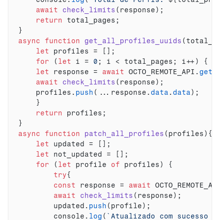
await
check_limits
(
response
)
;
return
total_pages
;
}
async
function
get_all_profiles_uuids
(
total_p
let
profiles
 = 
[
]
;
for
(
let
i
 = 
0
;
i
 < 
total_pages
;
i
++
)
{
let
response
 = 
await
OCTO_REMOTE_API
.
get
(
await
check_limits
(
response
)
;
profiles
.
push
(
...
response
.
data
.
data
)
;
}
return
profiles
;
}
async
function
patch_all_profiles
(
profiles
)
{
let
updated
 = 
[
]
;
let
not_updated
 = 
[
]
;
for
(
let
profile
of
profiles
)
{
try
{
const
response
 = 
await
OCTO_REMOTE_AP
await
check_limits
(
response
)
;
updated
.
push
(
profile
)
;
console
.
log
(
`Atualizado com sucesso 
$