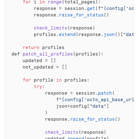
for
i
in
range
(
total_pages
)
:
response
 = 
session
.
get
(
f
"{config['oct
response
.
raise_for_status
(
)
check_limits
(
response
)
profiles
.
extend
(
response
.
json
(
)
[
"data
return
profiles
def 
patch_all_profiles
(
profiles
)
:
updated
 = 
[
]
not_updated
 = 
[
]
for
profile
in
profiles
:
try
:
response
 = 
session
.
patch
(
f
"{config['octo_api_base_url'
json
=
config
[
"data"
]
)
response
.
raise_for_status
(
)
check_limits
(
response
)
updated
.
append
(
profile
)