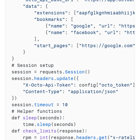
"data"
:
{
"extensions"
:
[
"aapfglkgnhmiaabhiijkj
"bookmarks"
:
[
{
"name"
:
"google"
,
"url"
:
"https:
{
"name"
:
"facebook"
,
"url"
:
"http
]
,
"start_pages"
:
[
"https://google.com"
,
}
}
# 
Session 
setup
session
 = 
requests
.
Session
(
)
session
.
headers
.
update
(
{
"X-Octo-Api-Token"
:
config
[
"octo_token"
]
,
"Content-Type"
:
"application/json"
}
)
session
.
timeout
 = 
10
# 
Helper 
functions
def 
sleep
(
seconds
)
:
time
.
sleep
(
seconds
)
def 
check_limits
(
response
)
:
rpm
 = 
int
(
response
.
headers
.
get
(
"x-ratelim