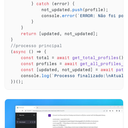
}
catch
(
error
)
{
not_updated
.
push
(
profile
)
;
console
.
error
(
`ERROR: Não foi pos
}
}
return
[
updated
,
not_updated
]
;
}
//processo principal
(
async
(
)
=>
{
const
total
 = 
await
get_total_profiles
(
)
;
const
profiles
 = 
await
get_all_profiles_u
const
[
updated
,
not_updated
]
 = 
await
patc
console
.
log
(
`Processo finalizado:\nAtuali
}
)
(
)
;