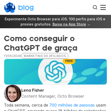
Experimente Octo Browser para iOS. 100 perfis para iOS e 
proxies gratuitos. 
Baixe na App Store
 →
Como conseguir o 
ChatGPT de graça
11/05/2026
MARKETING DE AFILIADOS
Lena Fisher
Content Manager, Octo Browser
Toda semana, cerca de 
700 milhões de pessoas
 usam 