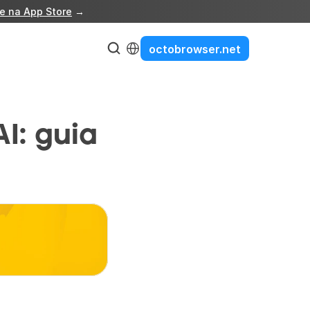
e na App Store
 →
Select Language
octobrowser.net
: guia 