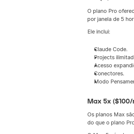
O plano Pro ofere
por janela de 5 ho
Ele inclui:
Claude Code.
Projects ilimita
Acesso expandid
Conectores.
Modo Pensamen
Max 5x ($100/
Os planos Max são 
do que o plano Pro