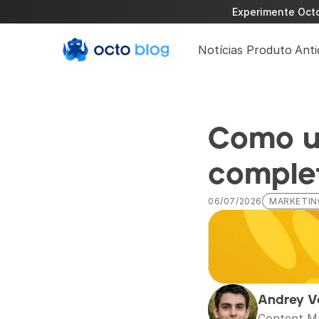
Experimente Octo 
Notícias Produto
Anti
Como us
comple
06/07/2026
MARKETING
Andrey V
Content M