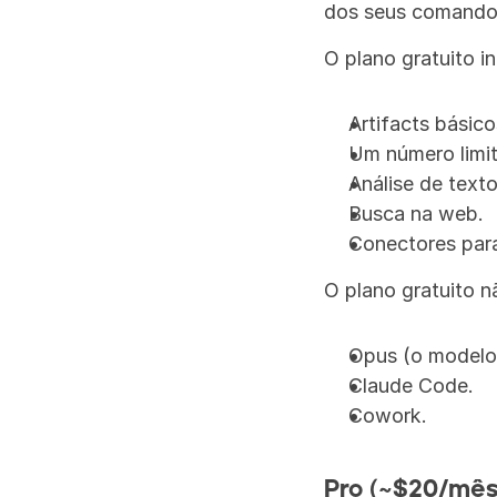
dos seus comandos
O plano gratuito in
Artifacts básico
Um número limit
Análise de text
Busca na web.
Conectores para
O plano gratuito nã
Opus (o modelo
Claude Code.
Cowork.
Pro (~$20/mês