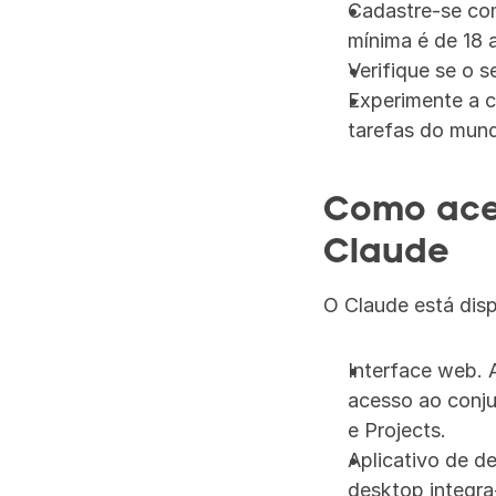
Cadastre-se com
mínima é de 18 
Verifique se o s
Experimente a c
tarefas do mund
Como aces
Claude
O Claude está disp
Interface web. A
acesso ao conjun
e Projects.
Aplicativo de d
desktop integra-