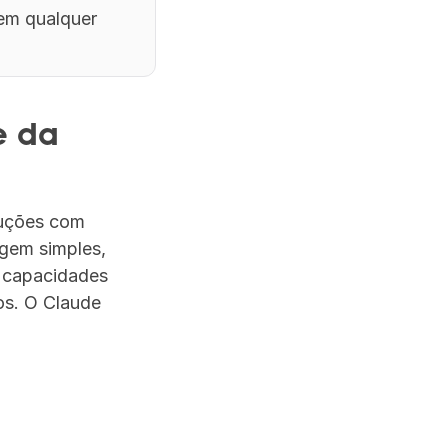
m qualquer 
 da 
uções com 
gem simples, 
 capacidades 
s. O Claude 