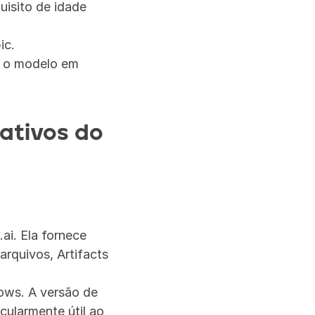
isito de idade 
ic.
 o modelo em 
ativos do 
ai. Ela fornece 
rquivos, Artifacts 
ws. A versão de 
ularmente útil ao 