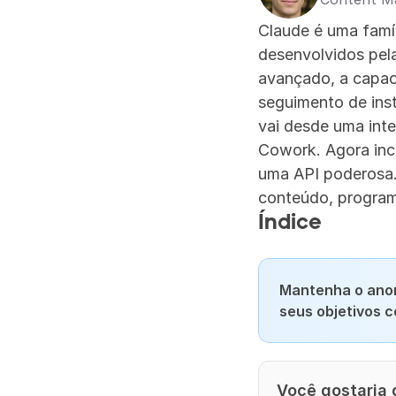
Claude é uma famí
desenvolvidos pela
avançado, a capaci
seguimento de ins
vai desde uma int
Cowork. Agora inclu
uma API poderosa.
conteúdo, program
Índice
Mantenha o anon
seus objetivos 
Você gostaria