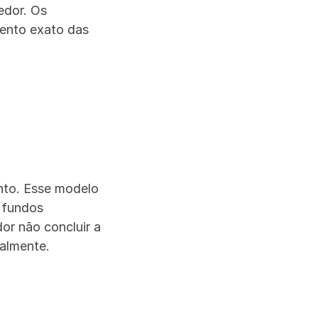
dor. Os 
nto exato das 
to. Esse modelo 
fundos 
r não concluir a 
almente.