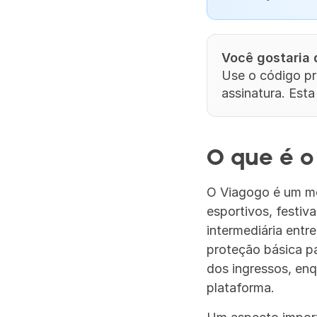
Você gostaria
Use o código pr
assinatura. Esta
O que é o
O Viagogo é um me
esportivos, festiv
intermediária ent
proteção básica p
dos ingressos, en
plataforma.