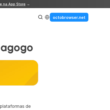
e na App Store
 →
Select Language
octobrowser.net
iagogo
 plataformas de 