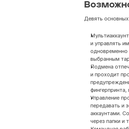
Возможно
Девять основных
Мультиаккаунти
и управлять и
одновременно 
выбранным та
Подмена отпеча
и проходит про
предупреждени
фингерпринта,
Управление про
передавать и 
аккаунтами. С
через папки и т
Командная раб