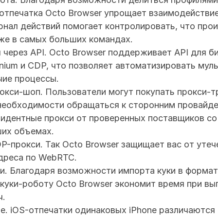
 отпечатка Octo Browser упрощает взаимодействие
нал действий помогает контролировать, что прои
же в самых больших командах.
через API. Octo Browser поддерживает API для би
enium и CDP, что позволяет автоматизировать муль
чие процессы.
окси-шоп. Пользователи могут покупать прокси-тр
 необходимости обращаться к сторонним провайде
зидентные прокси от проверенных поставщиков со 
их объемах.
-прокси. Так Octo Browser защищает вас от утече
адреса по WebRTC.
и. Благодаря возможности импорта куки в формата
куки-роботу Octo Browser экономит время при вып
ч.
е. iOS-отпечатки одинаковых iPhone различаются 