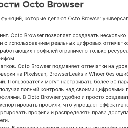
сти Octo Browser
 функций, которые делают Octo Browser универса
нг. Octo Browser позволяет создавать несколько 
ми с использованием реальных цифровых отпечатко
работающих профилей ограничено только ресурсам
рифом.
тков. Octo Browser подменяет отпечатки на уров
верки на Pixelscan, BrowserLeaks и Whoer без ошиб
й. Пользователи могут настраивать более 50 пар
 получая полный контроль над своими цифровыми 
филями. В Octo Browser удобно и просто создавать
экспортировать профили, что упрощает эффективно
ортировать профили и распределять права доступа
еги.
ота. Благодаря возможности делиться профилями 