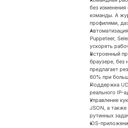
без изменения
команды. А жур
профилями, да
Автоматизация 
Puppeteer, Sel
ускорять рабо
Встроенный пр
браузере, без
предлагает ре
60% при больш
Поддержка UDP
реального IP-
Управление кук
JSON, а также 
рутинных зада
iOS-приложени