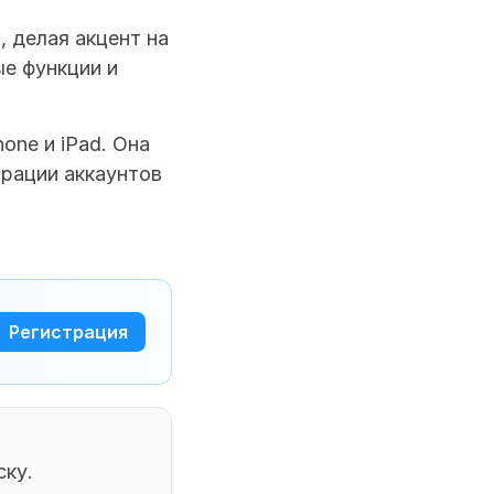
 делая акцент на 
е функции и 
one и iPad. Она 
рации аккаунтов 
Регистрация
ку. 