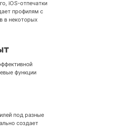
о, iOS-отпечатки 
ает профилям с 
 в некоторых 
ыт
эффективной 
евые функции 
илей под разные 
льно создает 