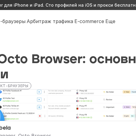
 для iPhone и iPad. Сто профилей на iOS и прокси бесплатн
-браузеры
Арбитраж трафика
E-commerce
Еще
Octo Browser: основн
ии
КТ-БРАУЗЕРЫ
bela
anager, Octo Browser