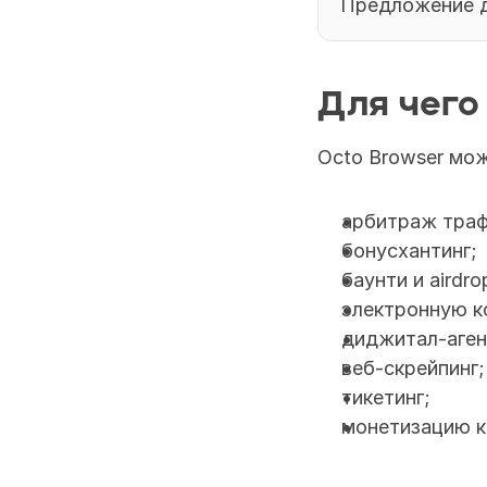
Предложение д
Для чего
Octo Browser мож
арбитраж траф
бонусхантинг;
баунти и airdro
электронную 
диджитал-аген
веб-скрейпинг;
тикетинг;
монетизацию к