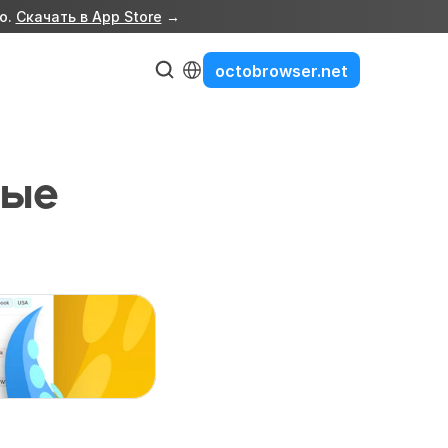
о. 
Скачать в App Store
 →
Select Language
octobrowser.net
ые 