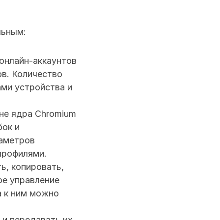
льным:
онлайн-аккаунтов 
в. Количество 
и устройства и 
не ядра Chromium 
ок и 
аметров 
профилями.
, копировать, 
е управление 
 к ним можно 
и передавать их 