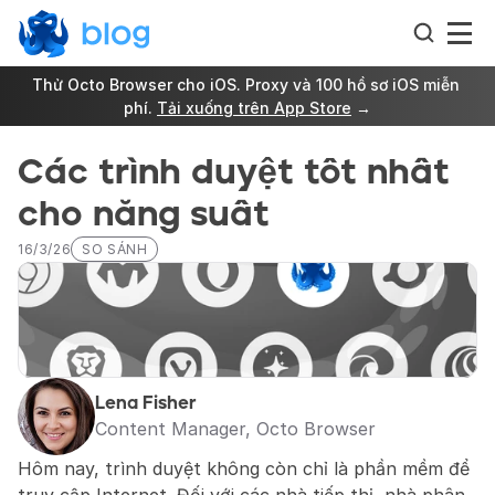
Thử Octo Browser cho iOS. Proxy và 100 hồ sơ iOS miễn 
phí. 
Tải xuống trên App Store
 →
Các trình duyệt tốt nhất 
cho năng suất
16/3/26
SO SÁNH
Lena Fisher
Content Manager, Octo Browser
Hôm nay, trình duyệt không còn chỉ là phần mềm để 