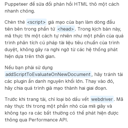
Puppeteer để sửa đổi phản hồi HTML thô một cách 
nhanh chóng.
Chèn thẻ 
<script>
 giả mạo của bạn làm dòng đầu 
tiên bên trong phần tử 
<head>
. Trong kịch bản này, 
mã thực thi một cách tự nhiên như một phần của quá 
trình phân tích cú pháp tài liệu tiêu chuẩn của trình 
duyệt, không gây ra nghi ngờ từ các hệ thống phát 
hiện dựa trên thời gian.
Nếu bạn phải sử dụng 
addScriptToEvaluateOnNewDocument
, hãy tránh tải 
các plugin ẩn danh nguyên khối lớn. Thay vào đó, 
hãy chia quá trình giả mạo thành hai giai đoạn.
Trước khi trang tải, chỉ loại bỏ dấu vết 
webdriver
. Mã 
này thực thi trong một phần nhỏ của mili giây và 
không tạo ra các bất thường có thể phát hiện được 
thông qua Performance API.