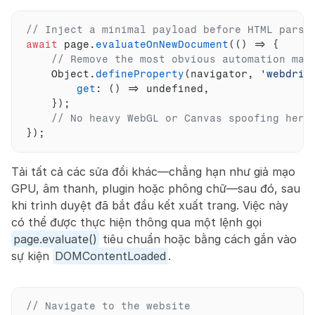
// Inject a minimal payload before HTML parsi
await
page
.
evaluateOnNewDocument
(
(
)
=>
{
// Remove the most obvious automation mar
Object
.
defineProperty
(
navigator
,
'webdriv
get
:
(
)
=>
undefined
,
}
)
;
// No heavy WebGL or Canvas spoofing here
}
)
;
Tải tất cả các sửa đổi khác—chẳng hạn như giả mạo 
GPU, âm thanh, plugin hoặc phông chữ—sau đó, sau 
khi trình duyệt đã bắt đầu kết xuất trang. Việc này 
có thể được thực hiện thông qua một lệnh gọi 
page.evaluate()
 tiêu chuẩn hoặc bằng cách gắn vào 
sự kiện 
DOMContentLoaded
.
// Navigate to the website