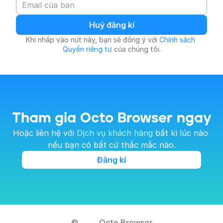
Huỷ đăng kí
Khi nhấp vào nút này, bạn sẽ đồng ý với 
Chính sách 
Quyền riêng tư
 của chúng tôi.
Tham gia Octo Browser ngay
Hoặc liên hệ với 
Dịch vụ khách hàng
 bất kì lúc nào 
nếu bạn có bất cứ thắc mắc nào.
Đăng kí
© 
Octo Browser