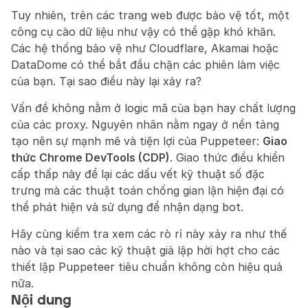
Tuy nhiên, trên các trang web được bảo vệ tốt, một 
công cụ cào dữ liệu như vậy có thể gặp khó khăn. 
Các hệ thống bảo vệ như Cloudflare, Akamai hoặc 
DataDome có thể bắt đầu chặn các phiên làm việc 
của bạn. Tại sao điều này lại xảy ra?
Vấn đề không nằm ở logic mã của bạn hay chất lượng 
của các proxy. Nguyên nhân nằm ngay ở nền tảng 
tạo nên sự mạnh mẽ và tiện lợi của Puppeteer: 
Giao 
thức Chrome DevTools (CDP)
. Giao thức điều khiển 
cấp thấp này để lại các dấu vết kỹ thuật số đặc 
trưng mà các thuật toán chống gian lận hiện đại có 
thể phát hiện và sử dụng để nhận dạng bot.
Hãy cùng kiểm tra xem các rò rỉ này xảy ra như thế 
nào và tại sao các kỹ thuật giả lập hời hợt cho các 
thiết lập Puppeteer tiêu chuẩn không còn hiệu quả 
nữa.
Nội dung