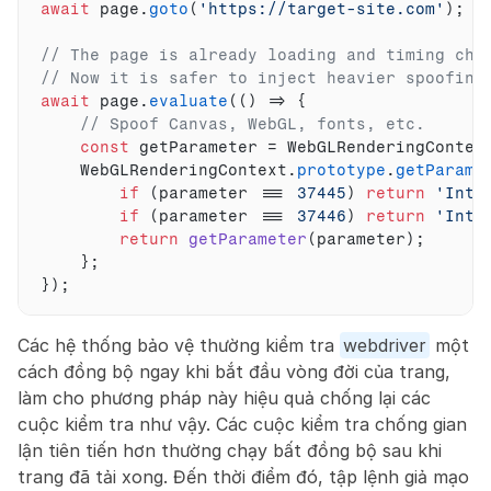
await
page
.
goto
(
'https://target-site.com'
)
;
// The page is already loading and timing che
// Now it is safer to inject heavier spoofing
await
page
.
evaluate
(
(
)
=>
{
// Spoof Canvas, WebGL, fonts, etc.
const
getParameter
 = 
WebGLRenderingContex
WebGLRenderingContext
.
prototype
.
getParame
if
(
parameter
 === 
37445
)
return
'Inte
if
(
parameter
 === 
37446
)
return
'Inte
return
getParameter
(
parameter
)
;
}
;
}
)
;
Các hệ thống bảo vệ thường kiểm tra 
webdriver
 một 
cách đồng bộ ngay khi bắt đầu vòng đời của trang, 
làm cho phương pháp này hiệu quả chống lại các 
cuộc kiểm tra như vậy. Các cuộc kiểm tra chống gian 
lận tiên tiến hơn thường chạy bất đồng bộ sau khi 
trang đã tải xong. Đến thời điểm đó, tập lệnh giả mạo 