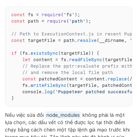
const
fs
 = 
require
(
'fs'
)
;
const
path
 = 
require
(
'path'
)
;
// Path to ExecutionContext.js in recent Pupp
const
targetFile
 = 
path
.
resolve
(
__dirname
,
'n
if
(
fs
.
existsSync
(
targetFile
)
)
{
let
content
 = 
fs
.
readFileSync
(
targetFile
,
// Replace the pptr:evaluate prefix with 
// and remove the local file path
const
patchedContent
 = 
content
.
replace
(
/p
fs
.
writeFileSync
(
targetFile
,
patchedConte
console
.
log
(
'Puppeteer patched successful
}
Nếu việc sửa đổi 
node_modules
 không phải là một 
lựa chọn, các dấu vết có thể được lọc tại thời điểm 
chạy bằng cách chèn một tập lệnh giả mạo trước khi 
trang mục tiêu tải. Tập lệnh này ghi đè hành vi của 