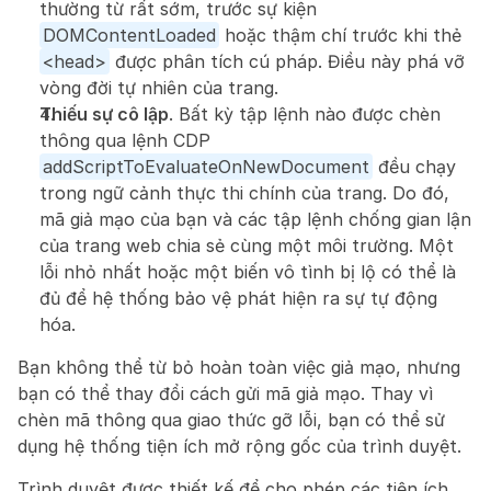
thường từ rất sớm, trước sự kiện 
DOMContentLoaded
 hoặc thậm chí trước khi thẻ 
<head>
 được phân tích cú pháp. Điều này phá vỡ 
vòng đời tự nhiên của trang.
Thiếu sự cô lập
. Bất kỳ tập lệnh nào được chèn 
thông qua lệnh CDP 
addScriptToEvaluateOnNewDocument
 đều chạy 
trong ngữ cảnh thực thi chính của trang. Do đó, 
mã giả mạo của bạn và các tập lệnh chống gian lận 
của trang web chia sẻ cùng một môi trường. Một 
lỗi nhỏ nhất hoặc một biến vô tình bị lộ có thể là 
đủ để hệ thống bảo vệ phát hiện ra sự tự động 
hóa.
Bạn không thể từ bỏ hoàn toàn việc giả mạo, nhưng 
bạn có thể thay đổi cách gửi mã giả mạo. Thay vì 
chèn mã thông qua giao thức gỡ lỗi, bạn có thể sử 
dụng hệ thống tiện ích mở rộng gốc của trình duyệt.
Trình duyệt được thiết kế để cho phép các tiện ích 