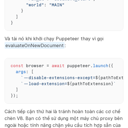
"world"
:
"MAIN"
}
]
}
Và tải nó khi khởi chạy Puppeteer thay vì gọi 
evaluateOnNewDocument
:
const
browser
 = 
await
puppeteer
.
launch
(
{
args
:
[
`--disable-extensions-except=
${
pathToExte
`--load-extension=
${
pathToExtension
}
`
]
}
)
;
Cách tiếp cận thứ hai là tránh hoàn toàn các cơ chế 
chèn V8. Bạn có thể sử dụng một máy chủ proxy bên 
ngoài hoặc tính năng chặn yêu cầu tích hợp sẵn của 