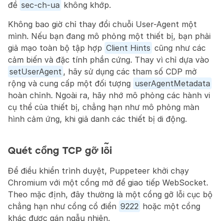
đề 
sec-ch-ua
 không khớp.
Không bao giờ chỉ thay đổi chuỗi User-Agent một 
mình. Nếu bạn đang mô phỏng một thiết bị, bạn phải 
giả mạo toàn bộ tập hợp 
Client Hints
 cũng như các 
cảm biến và đặc tính phần cứng. Thay vì chỉ dựa vào 
setUserAgent
, hãy sử dụng các tham số CDP mở 
rộng và cung cấp một đối tượng 
userAgentMetadata
hoàn chỉnh. Ngoài ra, hãy nhớ mô phỏng các hành vi 
cụ thể của thiết bị, chẳng hạn như mô phỏng màn 
hình cảm ứng, khi giả danh các thiết bị di động.
Quét cổng TCP gỡ lỗi
Để điều khiển trình duyệt, Puppeteer khởi chạy 
Chromium với một cổng mở để giao tiếp WebSocket. 
Theo mặc định, đây thường là một cổng gỡ lỗi cục bộ 
chẳng hạn như cổng cổ điển 
9222
 hoặc một cổng 
khác được gán ngẫu nhiên.