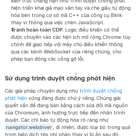
kiến trúc chẳng hạn như trình duyệt chống phát 
hiện triển khai giả mạo vân tay và che giấu tự động 
hóa bên trong cơ sở mã C++ của công cụ Blink 
thay vì thông qua việc chèn JavaScript.
Tránh hoàn toàn CDP.
 Logic điều khiển có thể 
được chuyển vào các tiện ích mở rộng Chrome tùy 
chỉnh để giao tiếp với máy chủ điều khiển thông 
qua các kênh WebSocket của riêng chúng, cho 
phép bạn đóng các cổng gỡ lỗi.
Sử dụng trình duyệt chống phát hiện
Các giải pháp chuyên dụng như 
trình duyệt chống 
phát hiện
 xứng đáng được chú ý riêng. Chúng giải 
quyết vấn đề đang bàn bằng cách sửa đổi mã nguồn 
của Chromium, ảnh hưởng trực tiếp đến nhân trình 
duyệt. Các chỉ báo tự động hóa rõ ràng như 
navigator.webdriver
, dĩ nhiên, được loại bỏ trong quá 
trình biên dịch tệp nhị phân thay vì bị ẩn sau đó.