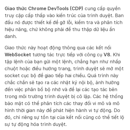
Giao thức Chrome DevTools (CDP)
 cung cấp quyền 
truy cập cấp thấp vào kiến trúc của trình duyệt. Ban 
đầu nó được thiết kế để gỡ lỗi, kiểm tra và phân tích 
hiệu năng, chứ không phải để thu thập dữ liệu ẩn 
danh.
Giao thức này hoạt động thông qua các kết nối 
WebSocket
 tương tác trực tiếp với công cụ 
V8
. Khi 
tập lệnh của bạn gửi một lệnh, chẳng hạn như nhấp 
chuột hoặc điều hướng trang, trình duyệt sẽ mở một 
socket cục bộ để giao tiếp hai chiều. Quá trình này 
chắc chắn sẽ tạo ra các nhật ký nội bộ, ảnh hưởng 
đến việc phân bổ bộ nhớ và để lại các tạo tác bên 
trong môi trường trình duyệt bị cô lập. Các hệ thống 
bảo mật có thể phân tích các thay đổi vi mô và mô 
hình thời gian này để phát hiện hành vi tự động. Do 
đó, chỉ riêng sự tồn tại của kết nối cũng có thể tiết lộ 
sự tự động hóa trình duyệt.