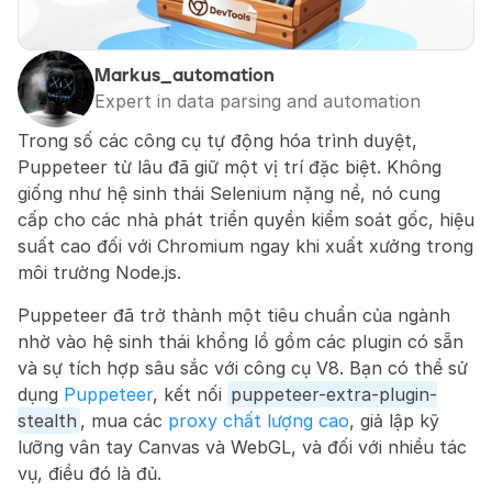
Markus_automation
Expert in data parsing and automation
Trong số các công cụ tự động hóa trình duyệt, 
Puppeteer từ lâu đã giữ một vị trí đặc biệt. Không 
giống như hệ sinh thái Selenium nặng nề, nó cung 
cấp cho các nhà phát triển quyền kiểm soát gốc, hiệu 
suất cao đối với Chromium ngay khi xuất xưởng trong 
môi trường Node.js.
Puppeteer đã trở thành một tiêu chuẩn của ngành 
nhờ vào hệ sinh thái khổng lồ gồm các plugin có sẵn 
và sự tích hợp sâu sắc với công cụ V8. Bạn có thể sử 
dụng 
Puppeteer
, kết nối 
puppeteer-extra-plugin-
stealth
, mua các 
proxy chất lượng cao
, giả lập kỹ 
lưỡng vân tay Canvas và WebGL, và đối với nhiều tác 
vụ, điều đó là đủ.