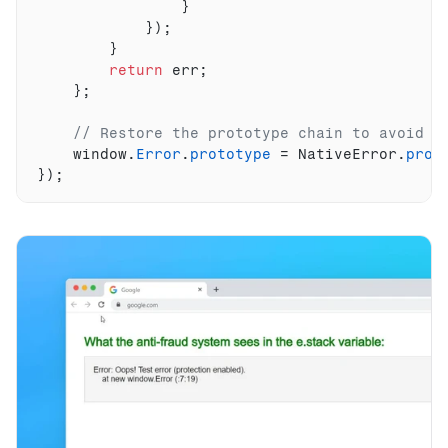
}
}
)
;
}
return
err
;
}
;
// Restore the prototype chain to avoid d
window
.
Error
.
prototype
 = 
NativeError
.
prot
}
)
;