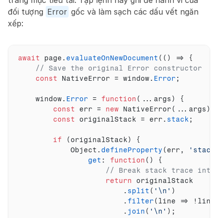
đối tượng 
Error
 gốc và làm sạch các dấu vết ngăn 
xếp:
await
page
.
evaluateOnNewDocument
(
(
)
=>
{
// Save the original Error constructor
const
NativeError
 = 
window
.
Error
;
window
.
Error
 = 
function
(
...
args
)
{
const
err
 = 
new
NativeError
(
...
args
)
;
const
originalStack
 = 
err
.
stack
;
if
(
originalStack
)
{
Object
.
defineProperty
(
err
,
'stack
get
:
function
(
)
{
// Break stack trace into
return
originalStack
                        .
split
(
'\n'
)
                        .
filter
(
line
=>
 !
line
                        .
join
(
'\n'
)
;