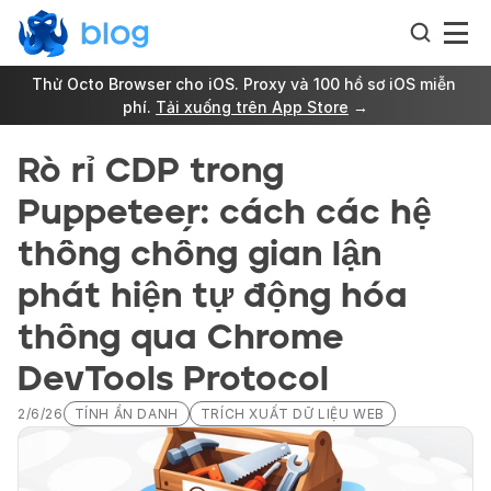
Thử Octo Browser cho iOS. Proxy và 100 hồ sơ iOS miễn 
phí. 
Tải xuống trên App Store
 →
Rò rỉ CDP trong 
Puppeteer: cách các hệ 
thống chống gian lận 
phát hiện tự động hóa 
thông qua Chrome 
DevTools Protocol
2/6/26
TÍNH ẨN DANH
TRÍCH XUẤT DỮ LIỆU WEB