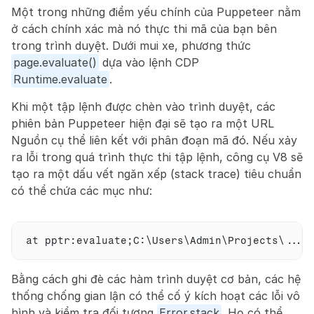
Một trong những điểm yếu chính của Puppeteer nằm 
ở cách chính xác mà nó thực thi mã của bạn bên 
trong trình duyệt. Dưới mui xe, phương thức 
page.evaluate()
 dựa vào lệnh CDP 
Runtime.evaluate
.
Khi một tập lệnh được chèn vào trình duyệt, các 
phiên bản Puppeteer hiện đại sẽ tạo ra một URL 
Nguồn cụ thể liên kết với phân đoạn mã đó. Nếu xảy 
ra lỗi trong quá trình thực thi tập lệnh, công cụ V8 sẽ 
tạo ra một dấu vết ngăn xếp (stack trace) tiêu chuẩn 
có thể chứa các mục như:
at 
pptr
:
evaluate
;
C
:
\
Users
\Admin\Projects\...\
Bằng cách ghi đè các hàm trình duyệt cơ bản, các hệ 
thống chống gian lận có thể cố ý kích hoạt các lỗi vô 
hình và kiểm tra đối tượng 
Error.stack
. Họ có thể 