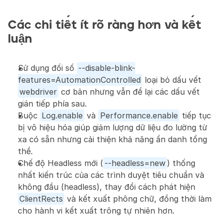
Các chi tiết ít rõ ràng hơn và kết 
luận
Sử dụng đối số 
--disable-blink-
features=AutomationControlled
 loại bỏ dấu vết 
webdriver
 cơ bản nhưng vẫn để lại các dấu vết 
gián tiếp phía sau.
Buộc 
Log.enable
 và 
Performance.enable
 tiếp tục 
bị vô hiệu hóa giúp giảm lượng dữ liệu đo lường từ 
xa có sẵn nhưng cải thiện khả năng ẩn danh tổng 
thể.
Chế độ Headless mới (
--headless=new
) thống 
nhất kiến trúc của các trình duyệt tiêu chuẩn và 
không đầu (headless), thay đổi cách phát hiện 
ClientRects
 và kết xuất phông chữ, đồng thời làm 
cho hành vi kết xuất trông tự nhiên hơn.