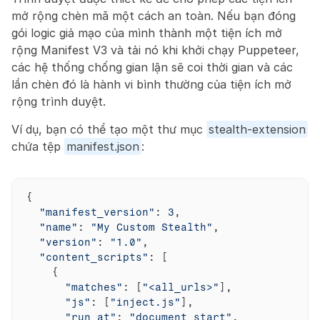
mở rộng chèn mã một cách an toàn. Nếu bạn đóng 
gói logic giả mạo của mình thành một tiện ích mở 
rộng Manifest V3 và tải nó khi khởi chạy Puppeteer, 
các hệ thống chống gian lận sẽ coi thời gian và các 
lần chèn đó là hành vi bình thường của tiện ích mở 
rộng trình duyệt.
Ví dụ, bạn có thể tạo một thư mục 
stealth-extension
chứa tệp 
manifest.json
:
{
"manifest_version"
:
3
,
"name"
:
"My Custom Stealth"
,
"version"
:
"1.0"
,
"content_scripts"
:
[
{
"matches"
:
[
"<all_urls>"
]
,
"js"
:
[
"inject.js"
]
,
"run_at"
:
"document_start"
,