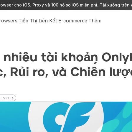
owser cho iOS. Proxy và 100 hồ sơ iOS miễn phí. 
Tải xuống trên 
Browsers
Tiếp Thị Liên Kết
E-commerce
Thêm
 nhiều tài khoản OnlyF
, Rủi ro, và Chiến lược
LUENCER