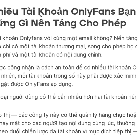
iêu Tài Khoản OnlyFans Bạn 
ững Gì Nền Tảng Cho Phép
ài khoản Onlyfans với cùng một email không? Nền tảng
 chỉ có một tài khoản thương mại, song cho phép họ c
 phí và một tài khoản có nội dung chính. 
c công nhận là cách an toàn để có nhiều tài khoản On
 nhiên, mỗi tài khoản trong số này phải được xác minh r
ngặt được OnlyFans áp dụng. 
loại người dùng có thể cần nhiều hơn hai tài khoản riên
p thị — các công ty này có thể quản lý hàng chục hoặ
thay mặt cho các người tạo nội dung cùng lúc, thường 
eo đuổi chiến lược đa tài khoản vì mục đích tiếp thị 