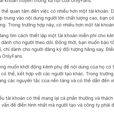
tài khoản truyền thông xã hội của OnlyFans. 
 thể quan tâm đến việc có nhiều hơn một tài khoản. D
 trung vào nội dung người lớn chất lượng cao, bạn có
g. Trong trường hợp này, có nhiều hơn một tài khoản s
đang tìm cách thiết lập một tài khoản miễn phí cho kên
dành cho người theo dõi. Đồng thời, bạn muốn bảo tồn
, chỉ dành cho người đăng ký đối tượng hăng say. Điều
 OnlyFans. 
ũng muốn khởi động kênh phụ để nội dung của họ có t
có thể, kết hợp với các người tạo khác. Trong trường 
ràng các nguyên tắc của nền tảng và có thể dẫn đến việc
ều tài khoản có thể mang lại cả phần thưởng và thách 
 vấn đề điển hình nhất mà người tạo và công ty phải 