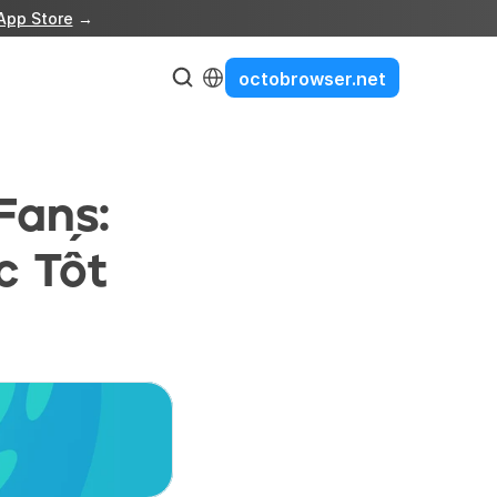
App Store
 →
Select Language
octobrowser.net
ans: 
 Tốt 