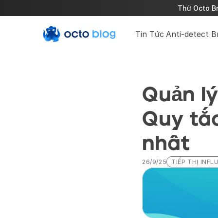
Thử Octo Br
Tin Tức
Anti-detect 
Quản lý
Quy tắc
nhất
26/9/25
TIẾP THỊ INF