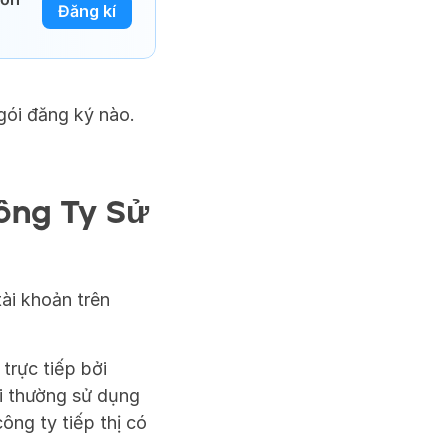
Đăng kí
ói đăng ký nào. 
ng Ty Sử 
ài khoản trên 
rực tiếp bởi 
i thường sử dụng 
ông ty tiếp thị có 