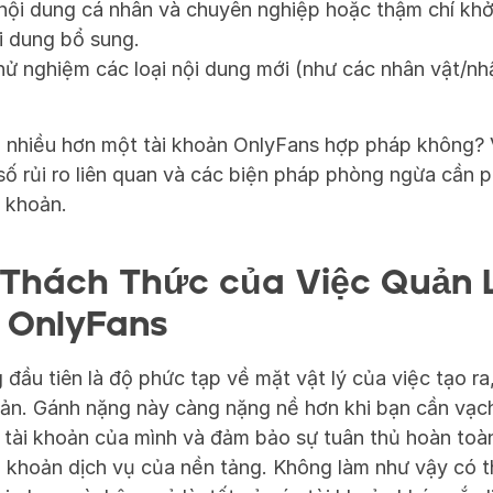
nội dung cá nhân và chuyên nghiệp hoặc thậm chí khở
i dung bổ sung.  
hử nghiệm các loại nội dung mới (như các nhân vật/nhậ
ó nhiều hơn một tài khoản OnlyFans hợp pháp không? V
ố rủi ro liên quan và các biện pháp phòng ngừa cần ph
i khoản. 
 Thách Thức của Việc Quản L
 OnlyFans
đầu tiên là độ phức tạp về mặt vật lý của việc tạo ra, 
bản. Gánh nặng này càng nặng nề hơn khi bạn cần vạch
 tài khoản của mình và đảm bảo sự tuân thủ hoàn toàn
 khoản dịch vụ của nền tảng. Không làm như vậy có t