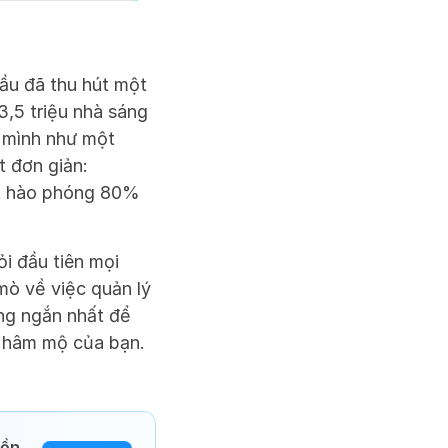
u đã thu hút một 
3,5 triệu nhà sáng 
 mình như một 
 đơn giản: 
t hào phóng 80% 
 đầu tiên mọi 
ò về việc quản lý 
g ngắn nhất để 
i hâm mộ của bạn.
ồn 