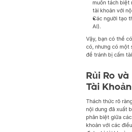
muốn tách biệt 
tài khoản với nộ
Các người tạo t
AI).
Vậy, bạn có thể c
có, nhưng có một s
để tránh bị cấm tà
Rủi Ro và
Tài Khoản
Thách thức rõ ràng 
nội dung đã xuất 
phân biệt giữa các
khoản với các điều