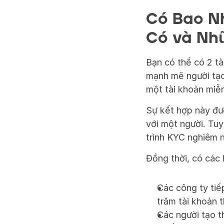
Có Bao Nh
Có và Nh
Bạn có thể có 2 t
mạnh mẽ người tạo
một tài khoản miễn
Sự kết hợp này đượ
với một người. Tuy
trình KYC nghiêm 
Đồng thời, có các 
Các công ty tiế
trăm tài khoản 
Các người tạo th