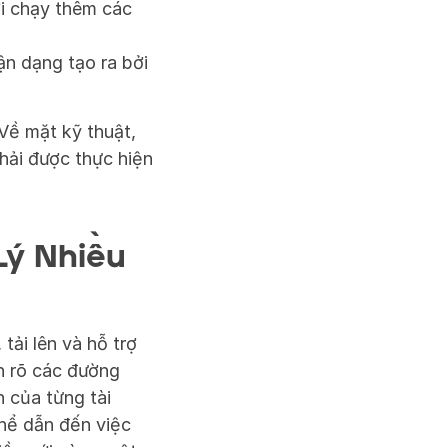
i chạy thêm các 
n dạng tạo ra bởi 
ề mặt kỹ thuật, 
ải được thực hiện 
ý Nhiều 
tải lên và hỗ trợ 
 rõ các đường 
 của từng tài 
hể dẫn đến việc 