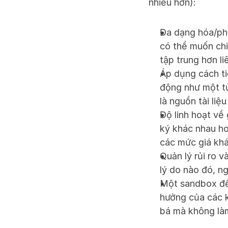
nhiều hơn):
Đa dạng hóa/phâ
có thể muốn chi
tập trung hơn l
Áp dụng cách ti
động như một tủ 
là nguồn tài li
Độ linh hoạt về
ký khác nhau ho
các mức giá khá
Quản lý rủi ro v
lý do nào đó, n
Một sandbox để 
hưởng của các ki
bá mà không làm