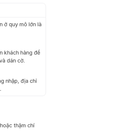
n ở quy mô lớn là 
ản khách hàng để 
 và dán cờ.
g nhập, địa chỉ 
.
(hoặc thậm chí 