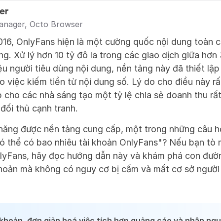
er
anager, Octo Browser
16, OnlyFans hiện là một cường quốc nội dung toàn cầ
g. Xử lý hơn 10 tỷ đô la trong các giao dịch giữa hơn 
ệu người tiêu dùng nội dung, nền tảng này đã thiết lập
o việc kiếm tiền từ nội dung số. Lý do cho điều này rất
 cho các nhà sáng tạo một tỷ lệ chia sẻ doanh thu rấ
 đối thủ cạnh tranh.
 năng được nền tảng cung cấp, một trong những câu hỏi
có thể có bao nhiêu tài khoản OnlyFans"? Nếu bạn tò m
nlyFans, hãy đọc hướng dẫn này và khám phá con đườn
 khoản mà không có nguy cơ bị cấm và mất cơ sở ngườ
i khoản, đơn giản hoá việc tích hợp quảng cáo và nhận ngu