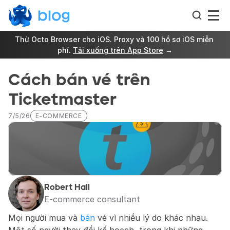
Thử Octo Browser cho iOS. Proxy và 100 hồ sơ iOS miễn 
phí. 
Tải xuống trên App Store
 →
Cách bán vé trên 
Ticketmaster
7/5/26
E-COMMERCE
Robert Hall
E-commerce consultant
Mọi người mua và 
bán
 vé vì nhiều lý do khác nhau. 