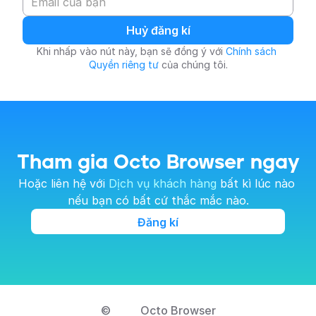
Huỷ đăng kí
Khi nhấp vào nút này, bạn sẽ đồng ý với 
Chính sách 
Quyền riêng tư
 của chúng tôi.
Tham gia Octo Browser ngay
Hoặc liên hệ với 
Dịch vụ khách hàng
 bất kì lúc nào 
nếu bạn có bất cứ thắc mắc nào.
Đăng kí
© 
Octo Browser