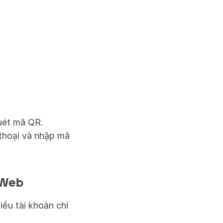
quét mã QR.
hoại và nhập mã 
 Web
ều tài khoản chỉ 