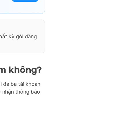
ất kỳ gói đăng 
am không?
 đa ba tài khoản 
ẽ nhận thông báo 