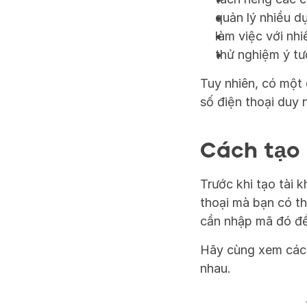
quản lý nhiều d
làm việc với nh
thử nghiệm ý tư
Tuy nhiên, có một 
số điện thoại duy 
Cách tạo 
Trước khi tạo tài 
thoại mà bạn có t
cần nhập mã đó để 
Hãy cùng xem cách 
nhau.