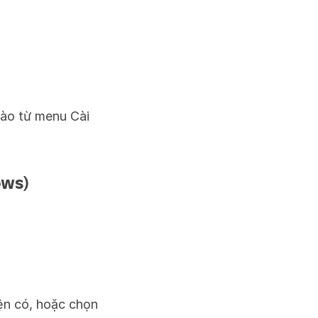
nào từ menu Cài 
ows)
n có, hoặc chọn 