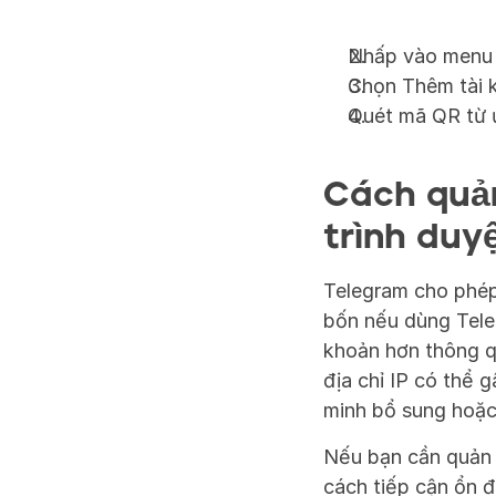
Nhấp vào menu (
Chọn Thêm tài 
Quét mã QR từ ứ
Cách quản
trình duy
Telegram cho phép 
bốn nếu dùng Tele
khoản hơn thông q
địa chỉ IP có thể 
minh bổ sung hoặc 
Nếu bạn cần quản l
cách tiếp cận ổn 