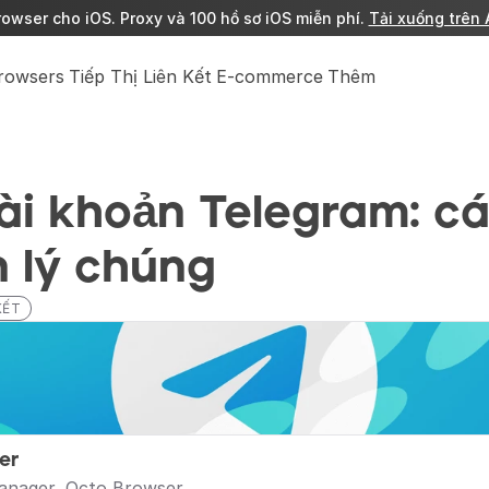
owser cho iOS. Proxy và 100 hồ sơ iOS miễn phí. 
Tải xuống trên 
Browsers
Tiếp Thị Liên Kết
E-commerce
Thêm
ài khoản Telegram: cá
 lý chúng
KẾT
er
anager, Octo Browser