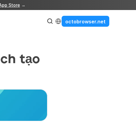
App Store
 →
Select Language
octobrowser.net
ch tạo 