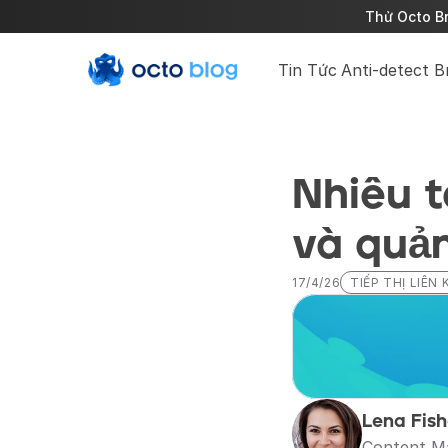
Thử Octo Br
Tin Tức
Anti-detect 
Nhiều t
và quản
17/4/26
TIẾP THỊ LIÊN 
Lena Fish
Content M