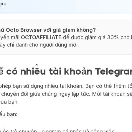
ạn.
ử Octo Browser với giá giảm không?
yến mãi 
OCTOAFFILIATE
 để được giảm giá 30% cho b
này chỉ dành cho người dùng mới.
ể có nhiều tài khoản Telegr
hép bạn sử dụng nhiều tài khoản. Bạn có thể thêm tối
chuyển đổi giữa chúng ngay lập tức. Mỗi tài khoản s
 của bạn.
ếu bạn:
cuộc trò chuyện Telegram cá nhân và công việc