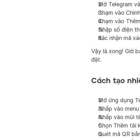
Mở Telegram và 
Chạm vào Chỉnh 
Chạm vào Thêm 
Nhập số điện th
Xác nhận mã xá
Vậy là xong! Giờ b
đặt.
Cách tạo nhi
Mở ứng dụng Te
Nhấp vào menu ở
Nhấp vào mũi tê
Chọn Thêm tài 
Quét mã QR bằng