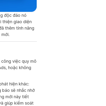
g độc đáo nó 
thiện giao diện 
đã thêm tính năng 
 mới.
u công việc quy mô 
Ads, hoặc không 
hát hiện khác: 
g báo sẽ nhắc nhở 
g mới này tiết 
à giúp kiểm soát 