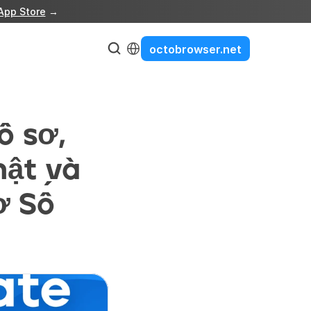
App Store
 →
Select Language
octobrowser.net
 sơ, 
ật và 
 Số 