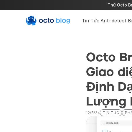
Thử Octo Br
Tin Tức
Anti-detect 
Octo Br
Giao di
Định Dạ
Lượng 
12/8/24
TIN TỨC
PH