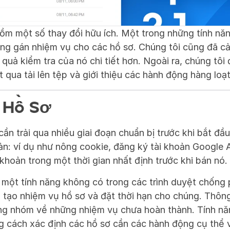
ồm một số thay đổi hữu ích. Một trong những tính năn
ng gán nhiệm vụ cho các hồ sơ. Chúng tôi cũng đã cải 
 quả kiểm tra của nó chi tiết hơn. Ngoài ra, chúng tôi 
t qua tải lên tệp và giới thiệu các hành động hàng loạt
 Hồ Sơ
ần trải qua nhiều giai đoạn chuẩn bị trước khi bắt đầ
oản: ví dụ như nông cookie, đăng ký tài khoản Google 
khoản trong một thời gian nhất định trước khi bán nó.
một tính năng không có trong các trình duyệt chống p
 tạo nhiệm vụ hồ sơ và đặt thời hạn cho chúng. Thôn
ng nhóm về những nhiệm vụ chưa hoàn thành. Tính năn
g cách xác định các hồ sơ cần các hành động cụ thể v