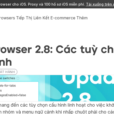
owser cho iOS. Proxy và 100 hồ sơ iOS miễn phí. 
Tải xuống trên 
Browsers
Tiếp Thị Liên Kết
E-commerce
Thêm
owser 2.8: Các tuỳ ch
ệnh
ÁT HÀNH
ang đến các tùy chọn cấu hình linh hoạt cho việc khởi 
n nhóm và menu ngữ cảnh khi nhấp chuột phải cho các