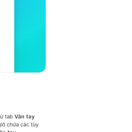
ừ tab 
Vân tay
iờ chứa các tùy 