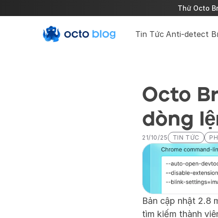
Thử Octo Br
Tin Tức
Anti-detect 
Octo Br
dòng l
21/10/25
TIN TỨC
PH
Bản cập nhật 2.8 m
tìm kiếm thành viê