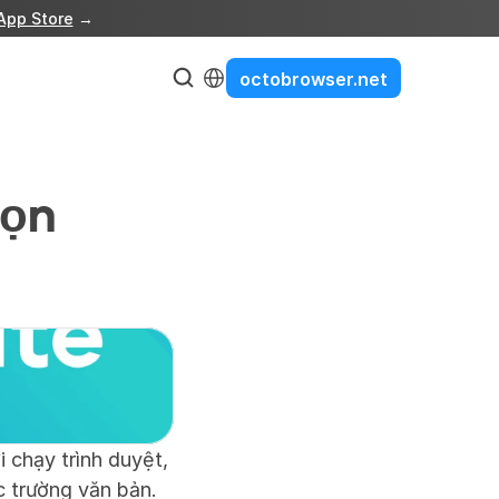
App Store
 →
Select Language
octobrowser.net
ọn 
chạy trình duyệt, 
 trường văn bản. 