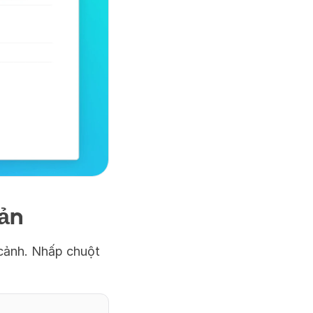
ản
cảnh. Nhấp chuột 