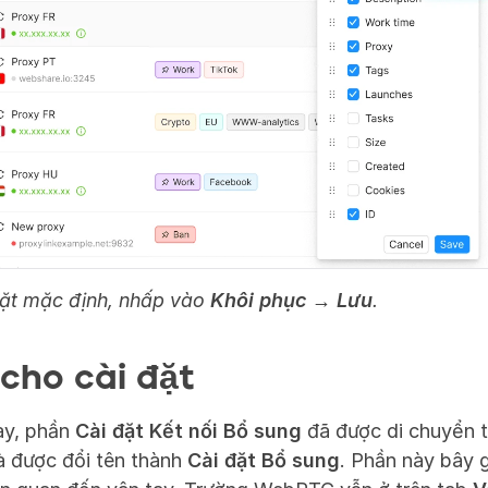
đặt mặc định, nhấp vào 
Khôi phục
 → 
Lưu
.
 cho cài đặt
y, phần 
Cài đặt Kết nối Bổ sung
 đã được di chuyển t
à được đổi tên thành 
Cài đặt Bổ sung
. Phần này bây g