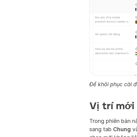
Để khôi phục cài 
Vị trí mới
Trong phiên bản nà
sang tab 
Chung
 v