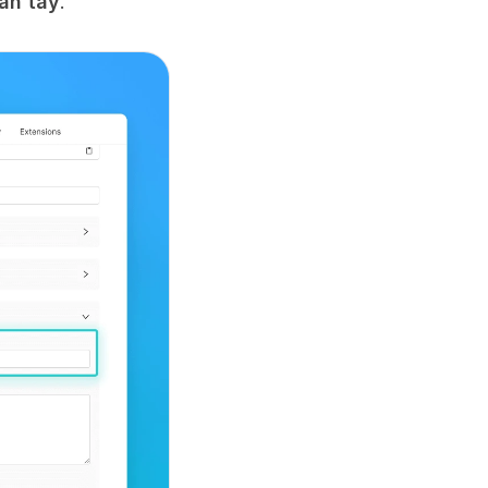
ân tay
.