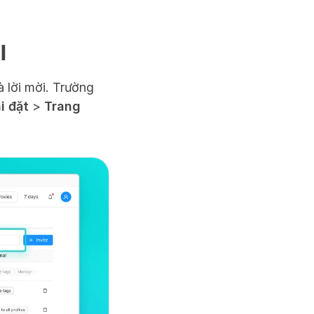
l
lời mời. Trường 
i đặt
 > 
Trang 