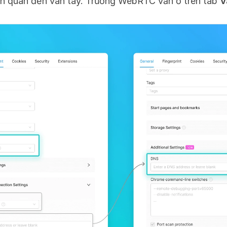
ên quan đến vân tay. Trường WebRTC vẫn ở trên tab 
V