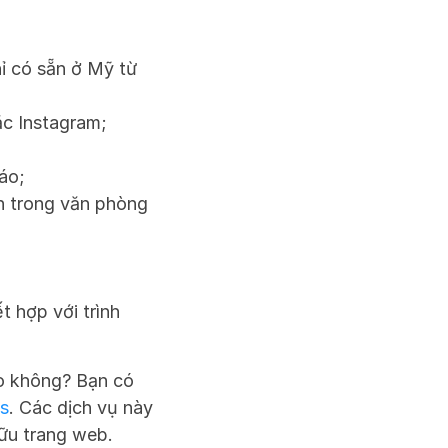
ỉ có sẵn ở Mỹ từ 
ặc Instagram;
áo;
 trong văn phòng 
 hợp với trình 
o không? Bạn có 
s
. Các dịch vụ này 
hữu trang web.