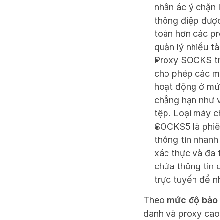
nhân ác ý chặn 
thông điệp được
toàn hơn các pr
quản lý nhiều tà
Proxy SOCKS tru
cho phép các má
hoạt động ở mứ
chẳng hạn như vi
tệp. Loại máy c
SOCKS5 là phiên
thông tin nhanh
xác thực và đa 
chứa thông tin 
trực tuyến để n
Theo 
mức độ bảo
danh và proxy cao