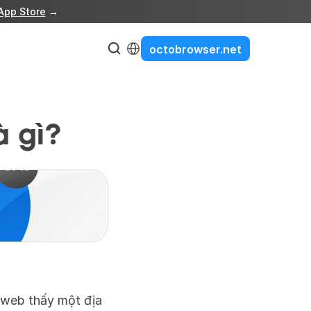
App Store
 →
Select Language
octobrowser.net
à gì?
 web thấy một địa 