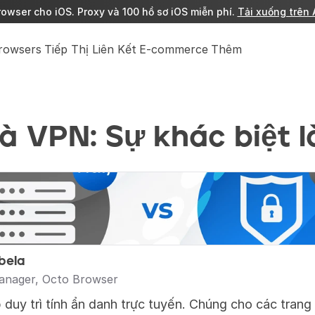
owser cho iOS. Proxy và 100 hồ sơ iOS miễn phí. 
Tải xuống trên 
Browsers
Tiếp Thị Liên Kết
E-commerce
Thêm
à VPN: Sự khác biệt l
bela
anager, Octo Browser
duy trì tính ẩn danh trực tuyến. Chúng cho các trang