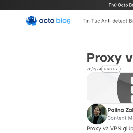
Thử Octo Br
Tin Tức
Anti-detect 
Proxy v
26/2/24
PROXY
Palina Za
Content M
Proxy và VPN giúp 