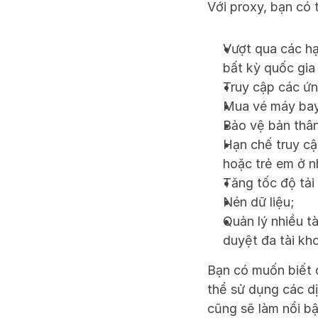
Với proxy, bạn có 
Vượt qua các hạ
bất kỳ quốc gia
Truy cập các ứn
Mua vé máy bay 
Bảo vệ bản thân
Hạn chế truy cậ
hoặc trẻ em ở n
Tăng tốc độ tải
Nén dữ liệu;
Quản lý nhiều tà
duyệt đa tài kh
Bạn có muốn biết 
thể sử dụng các d
cũng sẽ làm nổi bậ