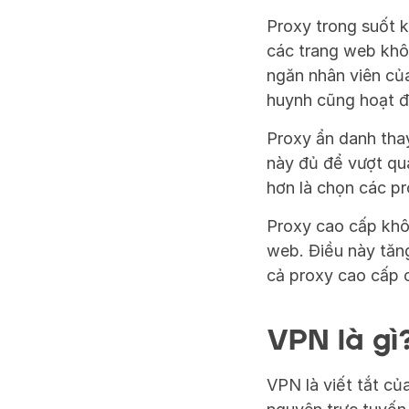
Proxy trong suốt k
các trang web khô
ngăn nhân viên của
huynh cũng hoạt đ
Proxy ẩn danh thay
này đủ để vượt qua
hơn là chọn các p
Proxy cao cấp khôn
web. Điều này tăng
cả proxy cao cấp
VPN là gì
VPN là viết tắt củ