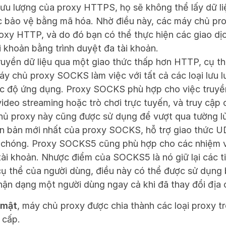
lưu lượng của proxy HTTPS, họ sẽ không thể lấy dữ li
 bảo vệ bằng mã hóa. Nhờ điều này, các máy chủ pro
oxy HTTP, và do đó bạn có thể thực hiện các giao dịc
i khoản bằng trình duyệt đa tài khoản.
yền dữ liệu qua một giao thức thấp hơn HTTP, cụ thể
y chủ proxy SOCKS làm việc với tất cả các loại lưu lư
c độ ứng dụng. Proxy SOCKS phù hợp cho việc truyền 
deo streaming hoặc trò chơi trực tuyến, và truy cập c
hủ proxy này cũng được sử dụng để vượt qua tường l
 bản mới nhất của proxy SOCKS, hỗ trợ giao thức UDP
 chóng. Proxy SOCKS5 cũng phù hợp cho các nhiệm vụ
tài khoản. Nhược điểm của SOCKS5 là nó giữ lại các ti
cụ thể của người dùng, điều này có thể được sử dụng b
hận dạng một người dùng ngay cả khi đã thay đổi địa c
 mật
, máy chủ proxy được chia thành các loại proxy tr
 cấp.