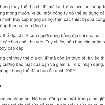
hông thay thế địa chỉ IP, mà lưu trữ và nén lưu lượng t
ng mong muốn. Ví dụ, một công ty có thể sử dụng các
 mình truy cập mạng xã hội trên các thiết bị của công
ộng theo cách tương tự.
 thế địa chỉ IP của người dùng bằng địa chỉ của họ. T
 các hạn chế khu vực. Tuy nhiên, nếu bạn cần hoàn to
roxy cao cấp.
g chỉ thay thế địa chỉ IP mà còn ẩn thực tế là việc tha
 cường bảo mật của bạn và giảm rủi ro bị nhận dạng. 
 cũng không thể đảm bảo ẩn danh 100%.
?
a mạng riêng ảo. Nó hoạt động như một trung gian giữa 