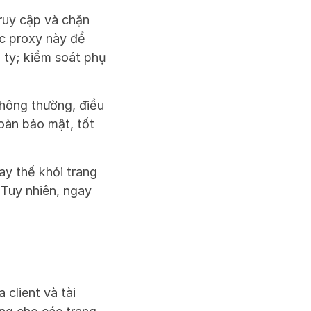
ruy cập và chặn 
 proxy này để 
 ty; kiểm soát phụ 
hông thường, điều 
àn bảo mật, tốt 
y thế khỏi trang 
Tuy nhiên, ngay 
client và tài 