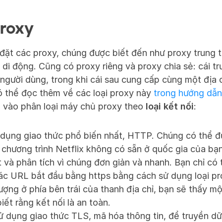
proxy
đặt các proxy, chúng được biết đến như proxy trung tâ
di động. Cũng có proxy riêng và proxy chia sẻ: cái t
 người dùng, trong khi cái sau cung cấp cùng một địa c
 thể đọc thêm về các loại proxy này 
trong hướng dẫn
u vào phân loại máy chủ proxy theo 
loại kết nối
:
ụng giao thức phổ biến nhất, HTTP. Chúng có thể đư
chương trình Netflix không có sẵn ở quốc gia của bạ
 và phân tích vì chúng đơn giản và nhanh. Bạn chỉ có t
ác URL bắt đầu bằng https bằng cách sử dụng loại pr
ượng ở phía bên trái của thanh địa chỉ, bạn sẽ thấy mộ
ết rằng kết nối là an toàn.
dụng giao thức TLS, mã hóa thông tin, để truyền dữ l