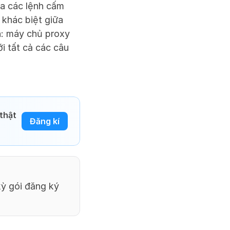
a các lệnh cấm 
khác biệt giữa 
: máy chủ proxy 
 tất cả các câu 
thật 
Đăng kí
ỳ gói đăng ký 