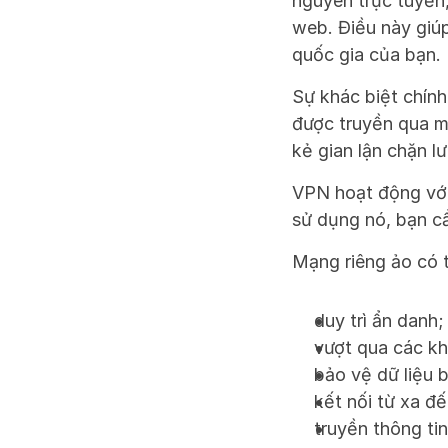
nguyên trực tuyến, 
web. Điều này giúp
quốc gia của bạn.
Sự khác biệt chính
được truyền qua mạ
kẻ gian lận chặn l
VPN hoạt động với 
sử dụng nó, bạn cầ
Mạng riêng ảo có 
duy trì ẩn danh;
vượt qua các kh
bảo vệ dữ liệu 
kết nối từ xa đế
truyền thông ti