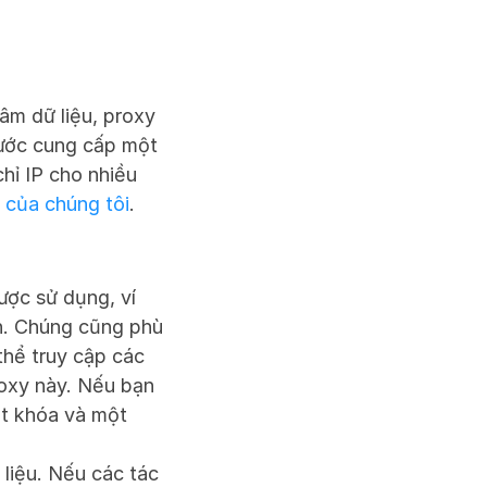
m dữ liệu, proxy 
rước cung cấp một 
hỉ IP cho nhiều 
 của chúng tôi
. 
ợc sử dụng, ví 
n. Chúng cũng phù 
hể truy cập các 
oxy này. Nếu bạn 
t khóa và một 
iệu. Nếu các tác 