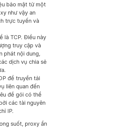
ệu bảo mật từ một 
xy như vậy an 
h trực tuyến và 
 là TCP. Điều này 
ợng truy cập và 
phát nội dung, 
ác dịch vụ chia sẻ 
ửa.
 để truyền tải 
 liên quan đến 
êu đề gói có thể 
ởi các tài nguyên 
hỉ IP.
ong suốt, proxy ẩn 