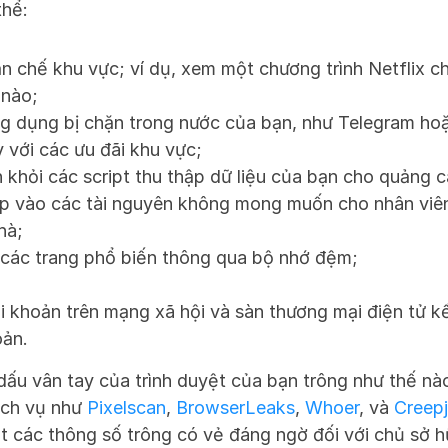
thể:
n chế khu vực; ví dụ, xem một chương trình Netflix ch
 nào;
g dụng bị chặn trong nước của bạn, như Telegram ho
với các ưu đãi khu vực;
 khỏi các script thu thập dữ liệu của bạn cho quảng c
p vào các tài nguyên không mong muốn cho nhân viên
hà;
 các trang phổ biến thông qua bộ nhớ đệm;
i khoản trên mạng xã hội và sàn thương mại điện tử kết
oản.
dấu vân tay của trình duyệt của bạn trông như thế nà
ịch vụ như 
Pixelscan
, 
BrowserLeaks
, 
Whoer
, và 
Creepj
t các thông số trông có vẻ đáng ngờ đối với chủ sở 