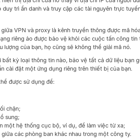
hiển thị địa chỉ của nó thay vì địa chỉ IP của người d
 duy trì ẩn danh và truy cập các tài nguyên trực tuyến
 giữa VPN và proxy là kênh truyền thông được mã hóa.
ng riêng ảo được bảo vệ khỏi các cuộc tấn công tin t
ưu lượng của bạn, họ cũng sẽ không thể giải mã nó.
bất kỳ loại thông tin nào, bảo vệ tất cả dữ liệu bạn g
n cài đặt một ứng dụng riêng trên thiết bị của bạn.
thể được sử dụng để:
ối chặn;
bổ sung;
n một hệ thống cục bộ, ví dụ, để làm việc từ xa;
n giữa các phòng ban khác nhau trong một công ty.