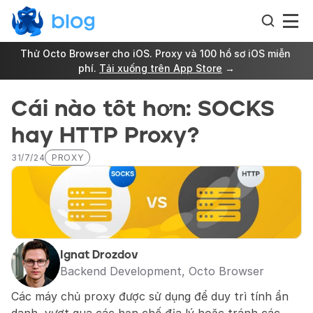
Thử Octo Browser cho iOS. Proxy và 100 hồ sơ iOS miễn 
phí. 
Tải xuống trên App Store
 →
Cái nào tốt hơn: SOCKS 
hay HTTP Proxy?
31/7/24
PROXY
Ignat Drozdov
Backend Development, Octo Browser
Các máy chủ proxy được sử dụng để duy trì tính ẩn 