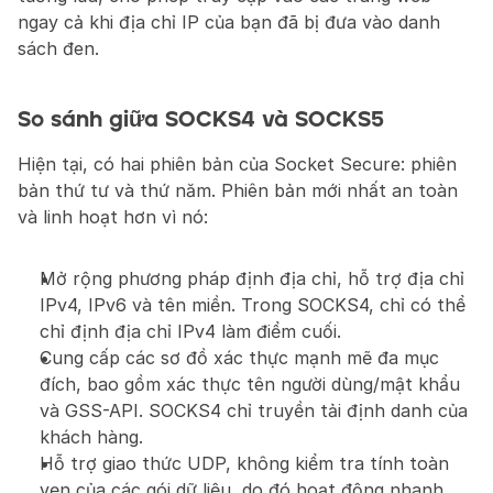
ngay cả khi địa chỉ IP của bạn đã bị đưa vào danh 
sách đen.
So sánh giữa SOCKS4 và SOCKS5
Hiện tại, có hai phiên bản của Socket Secure: phiên 
bản thứ tư và thứ năm. Phiên bản mới nhất an toàn 
và linh hoạt hơn vì nó:
Mở rộng phương pháp định địa chỉ, hỗ trợ địa chỉ 
IPv4, IPv6 và tên miền. Trong SOCKS4, chỉ có thể 
chỉ định địa chỉ IPv4 làm điểm cuối.
Cung cấp các sơ đồ xác thực mạnh mẽ đa mục 
đích, bao gồm xác thực tên người dùng/mật khẩu 
và GSS-API. SOCKS4 chỉ truyền tải định danh của 
khách hàng.
Hỗ trợ giao thức UDP, không kiểm tra tính toàn 
vẹn của các gói dữ liệu, do đó hoạt động nhanh 