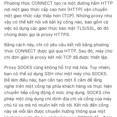
Phương thức CONNECT tạo ra một đường hầm HTTP 
nơi một giao thức cấp cao hơn (HTTP) vận chuyển 
một giao thức cấp thấp hơn (TCP). Những proxy như 
vậy có thể kết nối với bất kỳ cổng nào, bao gồm cả 
việc sử dụng các giao thức bảo mật TLS/SSL, do đó 
chúng được gọi là proxy HTTPS.
Bằng cách này, chỉ có yêu cầu kết nối bằng phương 
thức CONNECT được gửi qua HTTP. Sau đó, máy chủ 
chỉ đơn giản là proxy kết nối TCP đã được thiết lập.
Proxy SOCKS cũng không hỗ trợ mã hóa. Tuy nhiên, 
bạn có thể sử dụng SSH như một máy chủ SOCKS. 
Để làm điều này, bạn cần tạo một ổ cắm để lắng 
nghe trên một cổng tại phía khách hàng và thực hiện 
chuyển tiếp cổng động ở mức ứng dụng. SOCKS cho 
phép một ứng dụng chỉ định địa chỉ và cổng của máy 
chủ từ xa mà nó muốn kết nối tới. Kết nối đến cổng 
này sẽ mỗi lần được chuyển hướng thông qua một 