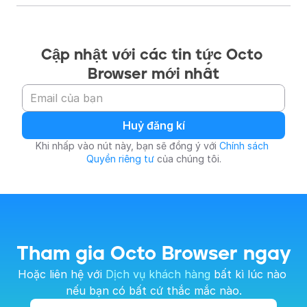
Cập nhật với các tin tức Octo 
Browser mới nhất
Huỷ đăng kí
Khi nhấp vào nút này, bạn sẽ đồng ý với 
Chính sách 
Quyền riêng tư
 của chúng tôi.
Tham gia Octo Browser ngay
Hoặc liên hệ với 
Dịch vụ khách hàng
 bất kì lúc nào 
nếu bạn có bất cứ thắc mắc nào.