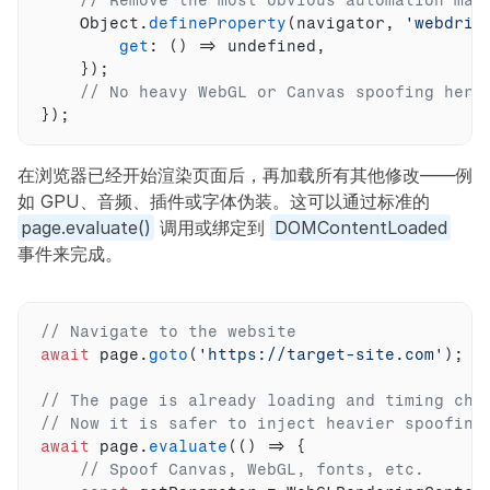
// Remove the most obvious automation mar
Object
.
defineProperty
(
navigator
,
'webdriv
get
:
(
)
=>
undefined
,
}
)
;
// No heavy WebGL or Canvas spoofing here
}
)
;
在浏览器已经开始渲染页面后，再加载所有其他修改——例
如 GPU、音频、插件或字体伪装。这可以通过标准的 
page.evaluate()
 调用或绑定到 
DOMContentLoaded
事件来完成。
// Navigate to the website
await
page
.
goto
(
'https://target-site.com'
)
;
// The page is already loading and timing che
// Now it is safer to inject heavier spoofing
await
page
.
evaluate
(
(
)
=>
{
// Spoof Canvas, WebGL, fonts, etc.