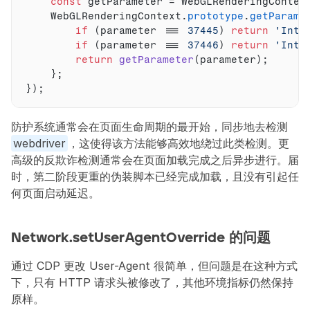
const
getParameter
 = 
WebGLRenderingContex
WebGLRenderingContext
.
prototype
.
getParame
if
(
parameter
 === 
37445
)
return
'Inte
if
(
parameter
 === 
37446
)
return
'Inte
return
getParameter
(
parameter
)
;
}
;
}
)
;
防护系统通常会在页面生命周期的最开始，同步地去检测 
webdriver
，这使得该方法能够高效地绕过此类检测。更
高级的反欺诈检测通常会在页面加载完成之后异步进行。届
时，第二阶段更重的伪装脚本已经完成加载，且没有引起任
何页面启动延迟。
Network.setUserAgentOverride 的问题
通过 CDP 更改 User-Agent 很简单，但问题是在这种方式
下，只有 HTTP 请求头被修改了，其他环境指标仍然保持
原样。