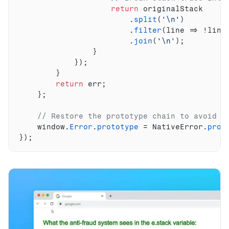
return
originalStack
                        .
split
(
'\n'
)
                        .
filter
(
line
=>
 !
line
                        .
join
(
'\n'
)
;
}
}
)
;
}
return
err
;
}
;
// Restore the prototype chain to avoid d
window
.
Error
.
prototype
 = 
NativeError
.
prot
}
)
;