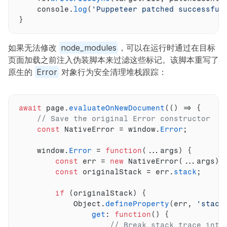
console
.
log
(
'Puppeteer patched successful
}
如果无法修改 
node_modules
，可以在运行时通过在目标
页面加载之前注入伪装脚本来过滤这些标记。该脚本重写了
原生的 
Error
 对象行为安全清理堆栈跟踪：
await
page
.
evaluateOnNewDocument
(
(
)
=>
{
// Save the original Error constructor
const
NativeError
 = 
window
.
Error
;
window
.
Error
 = 
function
(
...
args
)
{
const
err
 = 
new
NativeError
(
...
args
)
;
const
originalStack
 = 
err
.
stack
;
if
(
originalStack
)
{
Object
.
defineProperty
(
err
,
'stack
get
:
function
(
)
{
// Break stack trace into