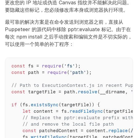
更改您的 IP 地址或伪造 Canvas 指纹并不能解决此问题。
要隐藏这些标记，您必须修改库本身或浏览器执行环境。
最可靠的解决方案是在命令发送到浏览器之前，直接从 
Puppeteer 的源代码中移除 pptr:evaluate 标记。由于在
每次 npm install 之后手动搜索和编辑文件是不切实际的，
可以使用一个简单的补丁程序：
const
fs
 = 
require
(
'fs'
)
;
const
path
 = 
require
(
'path'
)
;
// Path to ExecutionContext.js in recent Pupp
const
targetFile
 = 
path
.
resolve
(
__dirname
,
'n
if
(
fs
.
existsSync
(
targetFile
)
)
{
let
content
 = 
fs
.
readFileSync
(
targetFile
,
// Replace the pptr:evaluate prefix with 
// and remove the local file path
const
patchedContent
 = 
content
.
replace
(
/p
fs
.
writeFileSync
(
targetFile
,
patchedConte