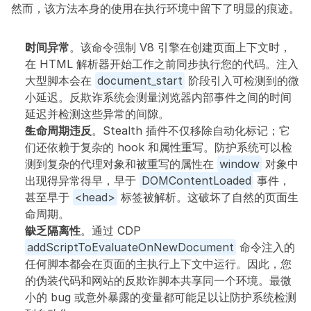
然而，该方法本身的使用在执行环境中留下了明显的痕迹。
时间异常
。该命令强制 V8 引擎在创建页面上下文时，
在 HTML 解析器开始工作之前同步执行您的代码。注入
大型脚本会在 
document_start
 阶段引入可检测到的微
小延迟。反欺诈系统会测量浏览器内部事件之间的时间
延迟并检测这些异常的间隙。
生命周期违反
。Stealth 插件不仅移除自动化标记；它
们还依赖于复杂的 hook 和属性重写。防护系统可以检
测到复杂的代理对象和被重写的属性在 
window
 对象中
出现得异常得早，早于 
DOMContentLoaded
 事件，
甚至早于 
<head>
 标签被解析。这破坏了自然的页面生
命周期。
缺乏隔离性
。通过 CDP 
addScriptToEvaluateOnNewDocument
 命令注入的
任何脚本都会在页面的主执行上下文中运行。因此，您
的伪装代码和网站的反欺诈脚本共享同一个环境。最微
小的 bug 或意外暴露的变量都可能足以让防护系统检测