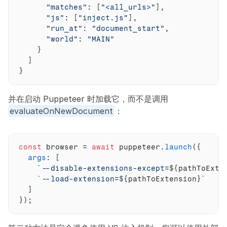
"matches"
:
[
"<all_urls>"
]
,
"js"
:
[
"inject.js"
]
,
"run_at"
:
"document_start"
,
"world"
:
"MAIN"
}
]
}
并在启动 Puppeteer 时加载它，而不是调用 
evaluateOnNewDocument
：
const
browser
 = 
await
puppeteer
.
launch
(
{
args
:
[
`--disable-extensions-except=
${
pathToExte
`--load-extension=
${
pathToExtension
}
`
]
}
)
;