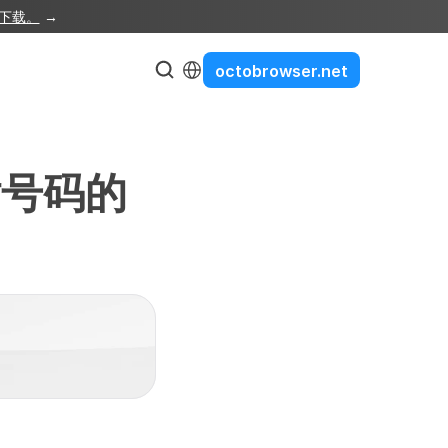
e下载。
 →
Select Language
octobrowser.net
话号码的