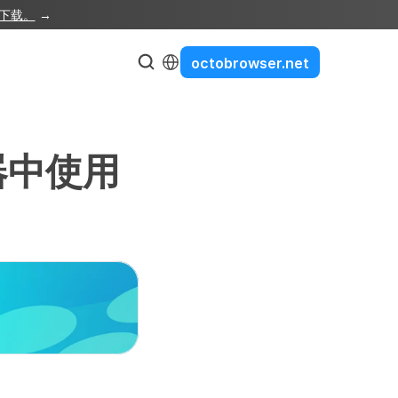
e下载。
 →
Select Language
octobrowser.net
器中使用