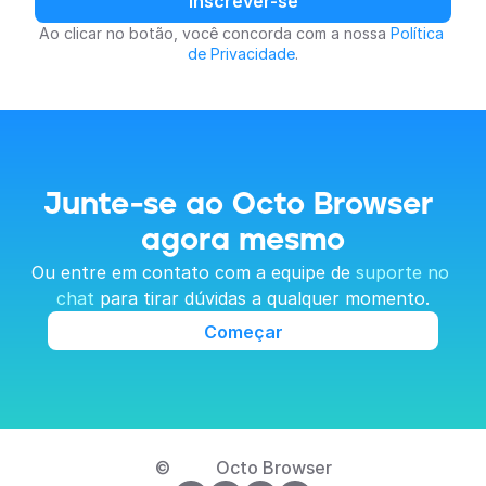
Inscrever-se
Ao clicar no botão, você concorda com a nossa 
Política 
de Privacidade
.
Junte-se ao Octo Browser 
agora mesmo
Ou entre em contato com a equipe de 
suporte no 
chat
 para tirar dúvidas a qualquer momento.
Começar
© 
Octo Browser