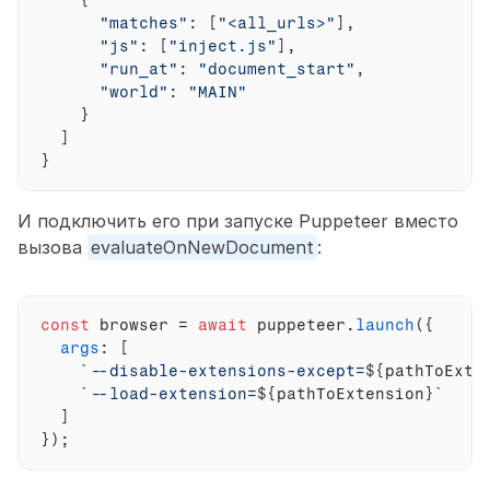
{
"matches"
:
[
"<all_urls>"
]
,
"js"
:
[
"inject.js"
]
,
"run_at"
:
"document_start"
,
"world"
:
"MAIN"
}
]
}
И подключить его при запуске Puppeteer вместо 
вызова 
evaluateOnNewDocument
:
const
browser
 = 
await
puppeteer
.
launch
(
{
args
:
[
`--disable-extensions-except=
${
pathToExte
`--load-extension=
${
pathToExtension
}
`
]
}
)
;