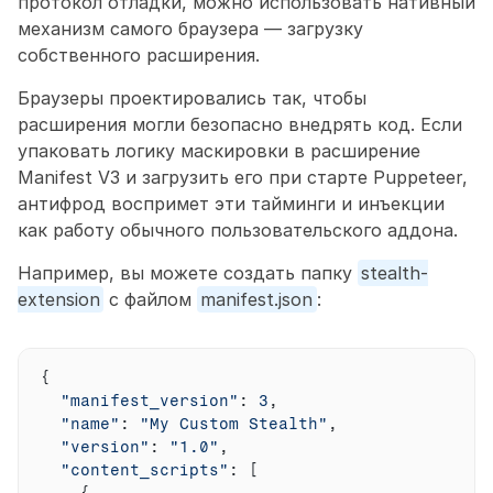
протокол отладки, можно использовать нативный 
механизм самого браузера — загрузку 
собственного расширения.
Браузеры проектировались так, чтобы 
расширения могли безопасно внедрять код. Если 
упаковать логику маскировки в расширение 
Manifest V3 и загрузить его при старте Puppeteer, 
антифрод воспримет эти тайминги и инъекции 
как работу обычного пользовательского аддона.
Например, вы можете создать папку 
stealth-
extension
 с файлом 
manifest.json
:
{
"manifest_version"
:
3
,
"name"
:
"My Custom Stealth"
,
"version"
:
"1.0"
,
"content_scripts"
:
[