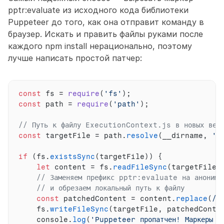
pptr:evaluate из исходного кода библиотеки 
Puppeteer до того, как она отправит команду в 
браузер. Искать и править файлы руками после 
каждого npm install нерационально, поэтому 
лучше написать простой патчер:
const
fs
 = 
require
(
'fs'
)
;
const
path
 = 
require
(
'path'
)
;
// Путь к файлу ExecutionContext.js в новых вер
const
targetFile
 = 
path
.
resolve
(
__dirname
,
'n
if
(
fs
.
existsSync
(
targetFile
)
)
{
let
content
 = 
fs
.
readFileSync
(
targetFile
,
// Заменяем префикс pptr:evaluate на анонимн
// и обрезаем локальный путь к файлу
const
patchedContent
 = 
content
.
replace
(
/p
fs
.
writeFileSync
(
targetFile
,
patchedConte
console
.
log
(
'Puppeteer пропатчен! Маркеры p