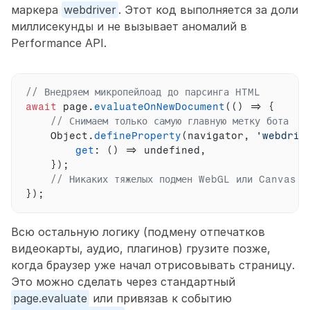
маркера 
webdriver
. Этот код выполняется за доли 
миллисекунды и не вызывает аномалий в 
Performance API.
// Внедряем микропейлоад до парсинга HTML
await
page
.
evaluateOnNewDocument
(
(
)
=>
{
// Снимаем только самую главную метку бота
Object
.
defineProperty
(
navigator
,
'webdriv
get
:
(
)
=>
undefined
,
}
)
;
// Никаких тяжелых подмен WebGL или Canvas з
}
)
;
Всю остальную логику (подмену отпечатков 
видеокарты, аудио, плагинов) грузите позже, 
когда браузер уже начал отрисовывать страницу. 
Это можно сделать через стандартный 
page.evaluate
 или привязав к событию 