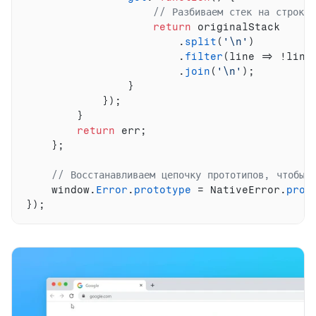
// Разбиваем стек на строки
return
originalStack
                        .
split
(
'\n'
)
                        .
filter
(
line
=>
 !
line
                        .
join
(
'\n'
)
;
}
}
)
;
}
return
err
;
}
;
// Восстанавливаем цепочку прототипов, чтобы 
window
.
Error
.
prototype
 = 
NativeError
.
prot
}
)
;