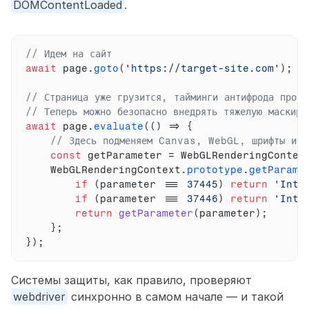
DOMContentLoaded
. 
// Идем на сайт
await
page
.
goto
(
'https://target-site.com'
)
;
// Страница уже грузится, тайминги антифрода пройд
// Теперь можно безопасно внедрять тяжелую маскиро
await
page
.
evaluate
(
(
)
=>
{
// Здесь подменяем Canvas, WebGL, шрифты и п
const
getParameter
 = 
WebGLRenderingContex
WebGLRenderingContext
.
prototype
.
getParame
if
(
parameter
 === 
37445
)
return
'Inte
if
(
parameter
 === 
37446
)
return
'Inte
return
getParameter
(
parameter
)
;
}
;
}
)
;
Системы защиты, как правило, проверяют 
webdriver
 синхронно в самом начале — и такой 