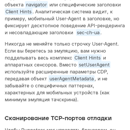
объекта 
navigator
 или специфические заголовки 
Client Hints
. Аналитическая система видит, к 
примеру, мобильный User-Agent в заголовке, но 
фиксирует десктопное поведение API-рендеринга 
и несовпадающие заголовки  
sec-ch-ua
.
Никогда не меняйте только строчку User-Agent. 
Если вы беретесь за эмуляцию, вам нужно 
подделывать весь комплекс 
Client Hints
 и 
аппаратных сенсоров. Вместо 
setUserAgent
используйте расширенные параметры CDP, 
передавая объект 
userAgentMetadata
, и не 
забывайте о специфичных паттернах, 
характерных для мобильных устройств (как 
минимум эмуляция тачскрина).
Сканирование TCP-портов отладки
Чтобы Puppeteer мог управлять браузером, он 