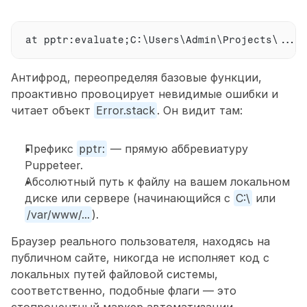
at 
pptr
:
evaluate
;
C
:
\
Users
\Admin\Projects\...\
Антифрод, переопределяя базовые функции, 
проактивно провоцирует невидимые ошибки и 
читает объект 
Error.stack
. Он видит там: 
Префикс 
pptr:
 — прямую аббревиатуру 
Puppeteer. 
Абсолютный путь к файлу на вашем локальном 
диске или сервере (начинающийся с 
C:\
 или 
/var/www/...
).
Браузер реального пользователя, находясь на 
публичном сайте, никогда не исполняет код с 
локальных путей файловой системы, 
соответственно, подобные флаги — это 