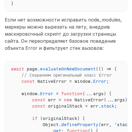
}
Если нет возможности исправить node_modules, 
маркеры можно вырезать на лету, внедрив 
маскировочный скрипт до загрузки страницы 
сайта. Он переопределяет базовое поведение 
объекта Error и фильтрует стек вызовов:
await
page
.
evaluateOnNewDocument
(
(
)
=>
{
// Сохраняем оригинальный класс Error
const
NativeError
 = 
window
.
Error
;
window
.
Error
 = 
function
(
...
args
)
{
const
err
 = 
new
NativeError
(
...
args
)
;
const
originalStack
 = 
err
.
stack
;
if
(
originalStack
)
{
Object
.
defineProperty
(
err
,
'stack
get
:
function
(
)
{