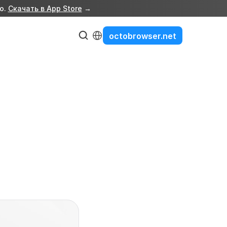
о. 
Скачать в App Store
 →
Select Language
octobrowser.net