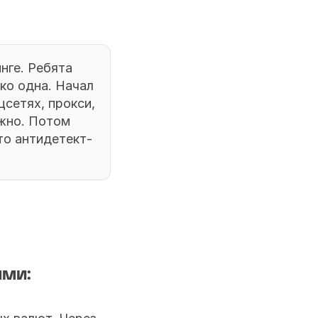
ко одна. Начал 
сетях, прокси, 
жно. Потом 
то антидетект-
ами: