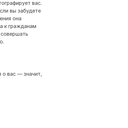
ографирует вас. 
сли вы забудете 
ения она 
а к гражданам 
 совершать 
о.
о вас — значит, 
.