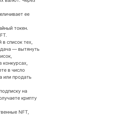
х валют. Через 
еличивает ее 
йный токен. 
FT.
в список тех, 
адача — вытянуть 
сок, 
 конкурсах, 
те в число 
 или продать 
подписку на 
олучаете крипту 
венные NFT, 