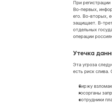
При регистрации 
Во-первых, инфор
его. Во-вторых, е
защищает. В-трет
отдельных госуда
операции россиян
Утечка дан
Эта угроза следу
есть риск слива.
биржу взломаю
госорганы зап
сотрудники пл