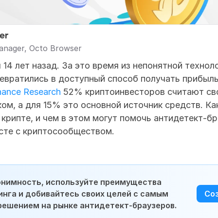
er
anager, Octo Browser
 14 лет назад. За это время из непонятной техноло
вратились в доступный способ получать прибыль.
nance Research
 52% криптоинвесторов считают сво
ком, а для 15% это основной источник средств. Ка
крипте, и чем в этом могут помочь антидетект-бр
сте с криптосообществом.
онимность, используйте преимущества 
нга и добивайтесь своих целей с самым 
Со
решением на рынке антидетект-браузеров.