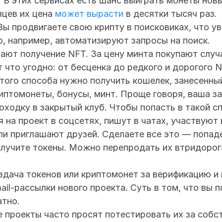
m. В этих сервисах есть шанс выиграть монеты новы
цев их цена 
может вырасти
 в десятки тысяч раз.
 Вы продвигаете свою крипту в поисковиках, что ув
о, например, автоматизируют запросы на поиск.
вают получение NFT. За цену минта покупают случа
что угодно: от бесценка до редкого и дорогого N
 этого способа нужно получить кошелек, занесенный 
иптомонеты, бонусы, минт. Проще говоря, ваша з
ходку в закрытый клуб. Чтобы попасть в такой спи
на проект в соцсетях, пишут в чатах, участвуют в
и приглашают друзей. Сделаете все это — попаде
олучите токены. Можно перепродать их втридорога
аздача токенов или криптомонет за верификацию и 
ail-рассылки нового проекта. Суть в том, что вы п
атно.
 проекты часто просят потестировать их за собст