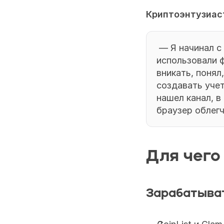
Криптоэнтузиас
 — Я начинал с игры PvU. Тогда я ничего не знал о мультиаккаунтинге. Ребята 
использовали ф
вникать, понял
создавать учет
нашел канал, в
браузер облегч
Для чего
Зарабатыват