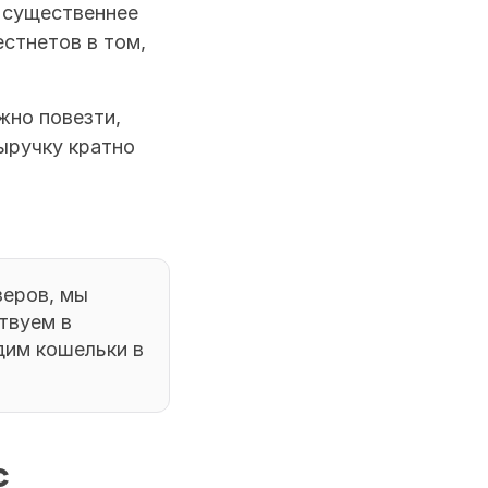
 существеннее 
стнетов в том, 
но повезти, 
ручку кратно 
еров, мы 
вуем в 
дим кошельки в 
 