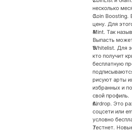
CoinList и Gla
несколько меся
Coin Boosting.
цену. Для этог
Mint. Так назы
Выпасть может 
Whitelist. Для
кто получит кр
бесплатную про
подписываются 
рисуют арты ил
избранных и п
свой профиль.
Airdrop. Это р
соцсети или em
условно беспл
Тестнет. Новые