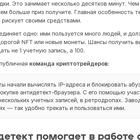
дки. Это занимает несколько десятков минут. Чем
тем больше приз получите. Главная особенность те
е рискует своими средствами.
диняет одно: ими пользуется много людей, и долж
орогой NFT или новые монеты. Шансы получить вы
ать не 1 учетную запись, а 100.
публичная 
команда криптотрейдеров
:
ы начали вычислять IP-адреса и блокировать абуз
окупке антидетект-браузера. С его помощью участ
нескольких учетных записей, в ретродропах. Заво
х — так удобно трекать и пользоваться ими.
детект помогает в работе с