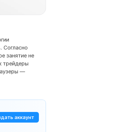
гии 
 Согласно 
е занятие не 
к трейдеры 
аузеры — 
здать аккаунт