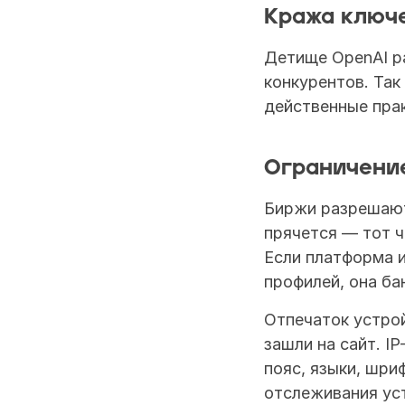
Кража ключ
Детище OpenAI р
конкурентов. Так
действенные прак
Ограничение
Биржи разрешают 
прячется — тот ч
Если платформа и
профилей, она бан
Отпечаток устрой
зашли на сайт. I
пояс, языки, шри
отслеживания ус