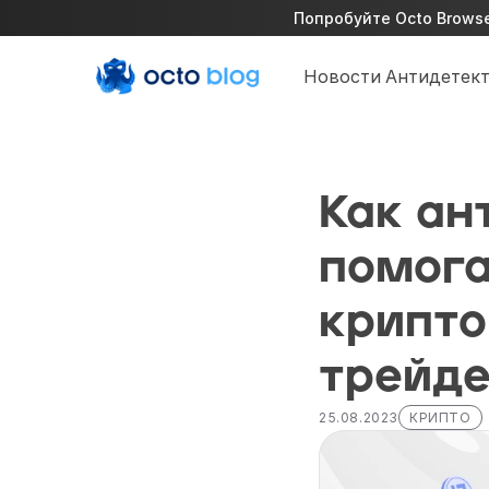
Попробуйте Octo Browser
Новости
Антидетект
Как ан
помога
крипто
трейд
25.08.2023
КРИПТО