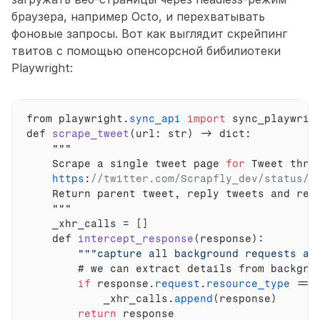
браузера, например Octo, и перехватывать 
фоновые запросы. Вот как выглядит скрейпинг 
твитов с помощью опенсорсной бибилиотеки 
Playwright:
from 
playwright
.
sync_api
import
sync_playwrig
def 
scrape_tweet
(
url
:
 str
)
 -> 
dict
:
""
Scrape 
a 
single 
tweet 
page 
for
Tweet 
thre
https
:
//twitter.com/Scrapfly_dev/status/1
Return 
parent 
tweet
,
reply 
tweets 
and 
rec
""
_xhr_calls
 = 
[
]
def 
intercept_response
(
response
)
:
""
"capture all background requests an
        # 
we 
can 
extract 
details 
from 
backgro
if
response
.
request
.
resource_type
 == 
_xhr_calls
.
append
(
response
)
return
response