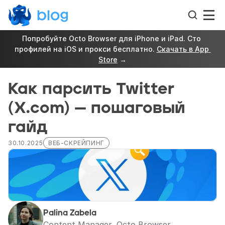
Попробуйте Octo Browser для iPhone и iPad. Сто 
профилей на iOS и прокси бесплатно. 
Скачать в App 
Store
 →
Как парсить Twitter 
(X.com) — пошаговый 
гайд
30.10.2025
ВЕБ-СКРЕЙПИНГ
Palina Zabela
Content Manager, Octo Browser