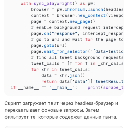
with
sync_playwright
(
)
as
 pw
:
browser
 = 
pw
.
chromium
.
launch
(
headless
context
 = 
browser
.
new_context
(
viewpor
page
 = 
context
.
new_page
(
)
        # 
enable 
background 
request 
intercept
page
.
on
(
"response"
,
intercept_respons
        # 
go 
to 
url 
and 
wait 
for
the 
page 
to 
page
.
goto
(
url
)
page
.
wait_for_selector
(
"[data-testid=
        # 
find 
all 
tweet 
background 
requests
:
tweet_calls
 = 
[
f 
for
f
in
_xhr_calls 
for
xhr
in
tweet_calls
:
data
 = 
xhr
.
json
(
)
return
data
[
'data'
]
[
'tweetResult'
if
__name__
 == 
"__main__"
:
print
(
scrape_tw
Скрипт загружает твит через headless-браузер и 
перехватывает фоновые запросы. Затем 
фильтрует те, которые содержат данные твита. 