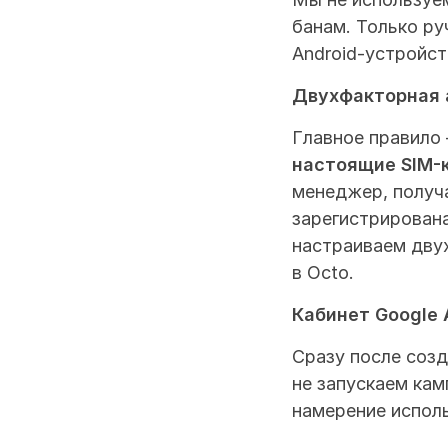
банам. Только ру
Android-устройст
Двухфакторная 
настоящие SIM-
менеджер, получа
зарегистрирована
настраиваем дву
в Octo.
Кабинет Google 
Сразу после созд
не запускаем камп
намерение испол