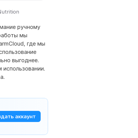
trition 
мание ручному 
работы мы 
rmCloud, где мы 
спользование 
ьно выгоднее. 
 использовании. 
а.
здать аккаунт