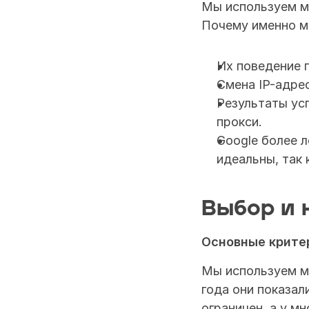
Мы используем мо
Почему именно м
Их поведение 
Смена IP-адре
Результаты ус
прокси.
Google более л
идеальны, так
Выбор и 
Основные крите
Мы используем мо
года они показал
ограничен, а у м