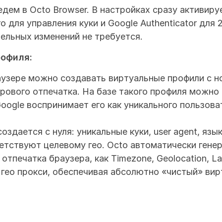
дем в Octo Browser. В настройках сразу активир
o для управления куки и Google Authenticator для 
ельных изменений не требуется.
рофиля:
аузере можно создавать виртуальные профили с н
ового отпечатка. На базе такого профиля можно 
 Google воспринимает его как уникального пользова
здается с нуля: уникальные куки, user agent, язык
тствуют целевому гео. Octo автоматически генерир
отпечатка браузера, как Timezone, Geolocation, La
гео прокси, обеспечивая абсолютно «чистый» вир