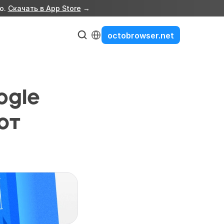
о. 
Скачать в App Store
 →
Select Language
octobrowser.net
gle 
т 