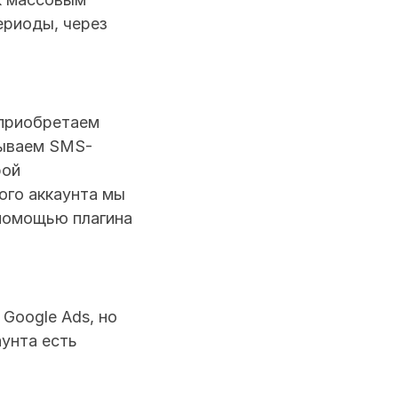
ериоды, через 
Главное правило — показать Google, что вы реальный человек. Мы приобретаем 
зываем SMS-
ой 
го аккаунта мы 
помощью плагина 
oogle Ads, но 
унта есть 