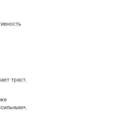
ивность 
ает траст.
же 
«сильным».