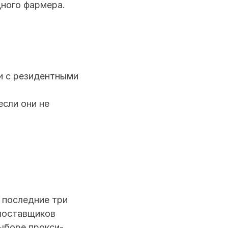
ного фармера. 
 с резидентными 
сли они не 
последние три 
поставщиков 
выборе прокси-