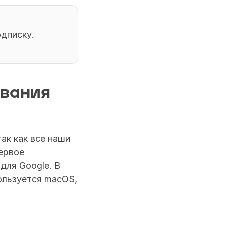
дписку. 
ования
к как все наши 
рвое 
ля Google. В 
ользуется macOS, 