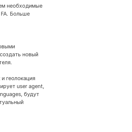
уем необходимые 
2FA. Больше 
овыми 
создать новый 
теля.
 и геолокация 
ует user agent, 
nguages, будут 
туальный 