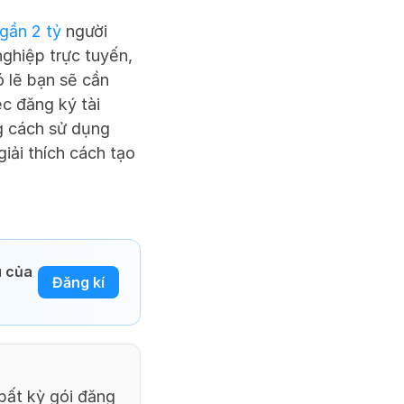
gần 2 tỷ
 người 
ghiệp trực tuyến, 
 lẽ bạn sẽ cần 
c đăng ký tài 
 cách sử dụng 
ải thích cách tạo 
 của 
Đăng kí
ất kỳ gói đăng 