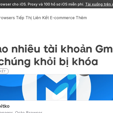
owser cho iOS. Proxy và 100 hồ sơ iOS miễn phí. 
Tải xuống trên 
Browsers
Tiếp Thị Liên Kết
E-commerce
Thêm
o nhiều tài khoản Gma
chúng khỏi bị khóa
 KẾT
oitko
anager, Octo Browser