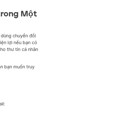
rong Một 
dùng chuyển đổi 
ện lợi nếu bạn có 
o thư tín cá nhân 
n bạn muốn truy 
il: