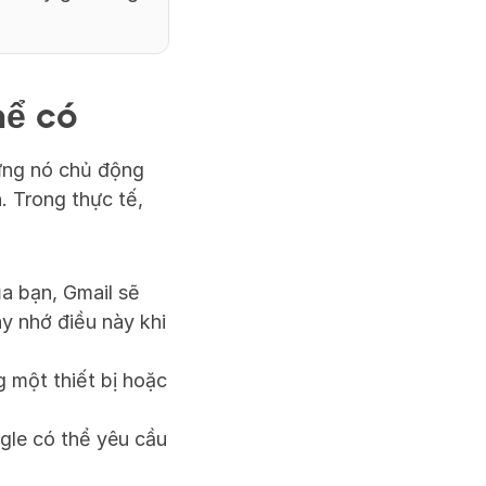
hể có
ưng nó chủ động 
 Trong thực tế, 
ủa bạn, Gmail sẽ 
y nhớ điều này khi 
 một thiết bị hoặc 
gle có thể yêu cầu 