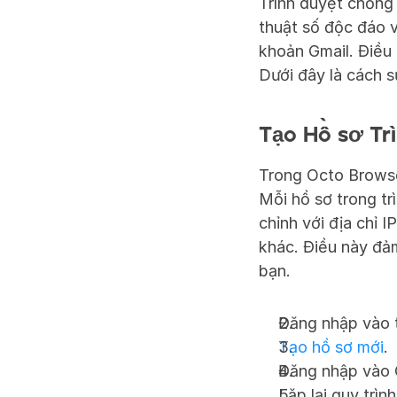
Trình duyệt chống 
thuật số độc đáo và
khoản Gmail. Điều 
Dưới đây là cách s
Tạo Hồ sơ Tr
Trong Octo Browser
Mỗi hồ sơ trong tr
chỉnh với địa chỉ I
khác. Điều này đả
bạn.
Đăng nhập vào t
Tạo hồ sơ mới
.
Đăng nhập vào 
Lặp lại quy trìn