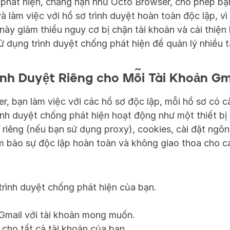
phát hiện, chẳng hạn như Octo Browser, cho phép bạn
 làm việc với hồ sơ trình duyệt hoàn toàn độc lập, vì v
này giảm thiểu nguy cơ bị chặn tài khoản và cải thiện h
ử dụng trình duyệt chống phát hiện để quản lý nhiều t
ình Duyệt Riêng cho Mỗi Tài Khoản Gm
, bạn làm việc với các hồ sơ độc lập, mỗi hồ sơ có cài 
ình duyệt chống phát hiện hoạt động như một thiết bị r
P riêng (nếu bạn sử dụng proxy), cookies, cài đặt ngôn 
m bảo sự độc lập hoàn toàn và không giao thoa cho cá
rình duyệt chống phát hiện của bạn.
Gmail với tài khoản mong muốn.
h cho tất cả tài khoản của bạn.