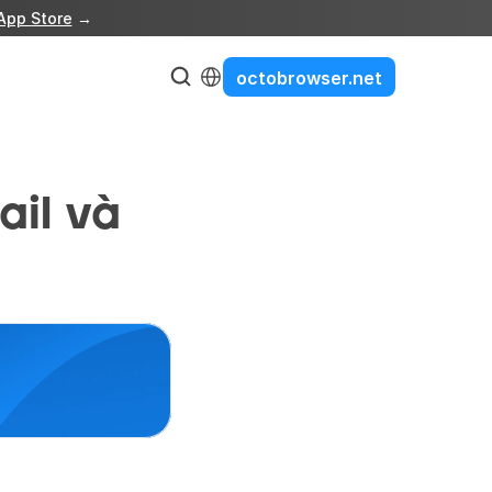
App Store
 →
Select Language
octobrowser.net
il và 