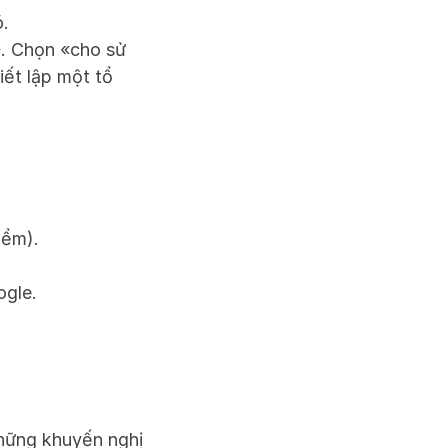
ó.
. Chọn «cho sử 
ết lập một tổ 
iểm).
ogle.
hững khuyến nghị 