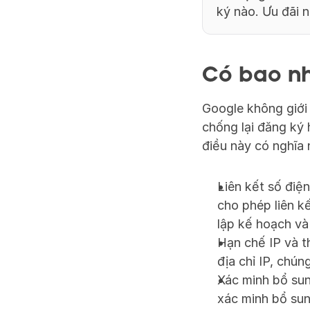
ký nào. Ưu đãi 
Có bao nh
Google không giới 
chống lại đăng ký 
điều này có nghĩa 
Liên kết số điện
cho phép liên kế
lập kế hoạch và
Hạn chế IP và t
địa chỉ IP, chú
Xác minh bổ sun
xác minh bổ sun