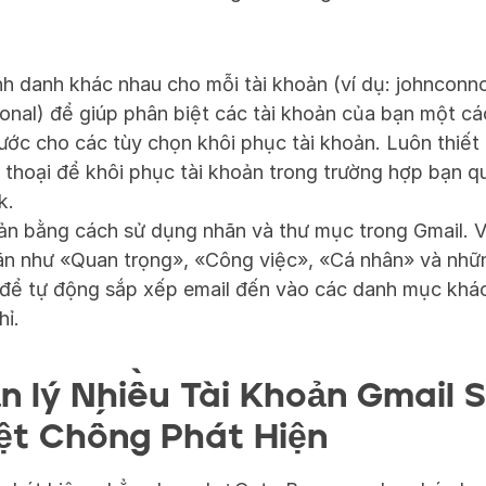
h danh khác nhau cho mỗi tài khoản (ví dụ: johnconno
onal) để giúp phân biệt các tài khoản của bạn một c
ước cho các tùy chọn khôi phục tài khoản. Luôn thiết l
n thoại để khôi phục tài khoản trong trường hợp bạn q
k.
ản bằng cách sử dụng nhãn và thư mục trong Gmail. Ví
n như «Quan trọng», «Công việc», «Cá nhân» và nhữn
để tự động sắp xếp email đến vào các danh mục khác 
hỉ.
 lý Nhiều Tài Khoản Gmail S
ệt Chống Phát Hiện