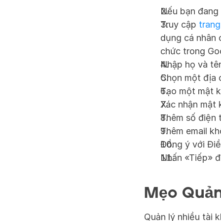
Nếu bạn đang 
Truy cập 
trang
dụng cá nhân c
chức trong Go
Nhập họ và tê
Chọn một địa c
Tạo một mật k
Xác nhận mật 
Thêm số điện t
Thêm email kh
Đồng ý với Điề
Nhấn «Tiếp» để
Mẹo Quản 
Quản lý nhiều tài