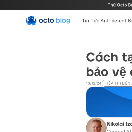
Thử Octo Br
Tin Tức
Anti-detect 
Cách tạ
bảo vệ 
13/12/24
TIẾP THỊ LIÊN
Nikolai Iz
Content M