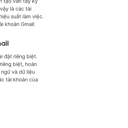
 tạo vân tay kỹ 
ậy là các tài 
iệu suất làm việc. 
ài khoản Gmail:
ail
đặt riêng biệt. 
iêng biệt, hoàn 
ngữ và dữ liệu 
c tài khoản của 