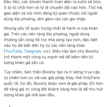
Đầu tiên, các khoản thanh toán diễn ra suôn sẻ hơn, 
ít bị từ chối hơn và tỷ lệ chuyển đổi cao hơn. Thứ hai, 
giao diện và mô hình đăng ký quen thuộc với người 
dùng địa phương, làm giảm rào cản gia nhập.
Nhưng yếu tố quan trọng nhất là hành vi của khán 
giả. Trên các nền tảng địa phương, người dùng 
thường sẵn lòng hỗ trợ nhà sáng tạo hơn, đặc biệt 
nếu họ đã biết đến họ từ các nền tảng khác 
(
YouTube
, 
Telegram
, v.v.). Điều này làm cho Boosty 
trở thành một công cụ mạnh mẽ để kiếm tiền từ 
lượng khán giả sẵn có.
Tuy nhiên, bản thân Boosty tạo ra ít lượng truy cập 
tự nhiên hơn so với các giải pháp thay thế OnlyFans 
quốc tế. Do đó, Boosty được xem là giải pháp tốt hơn 
để tăng giá trị vòng đời khách hàng hơn là để thu hút 
lượng khán giả mới ban đầu.