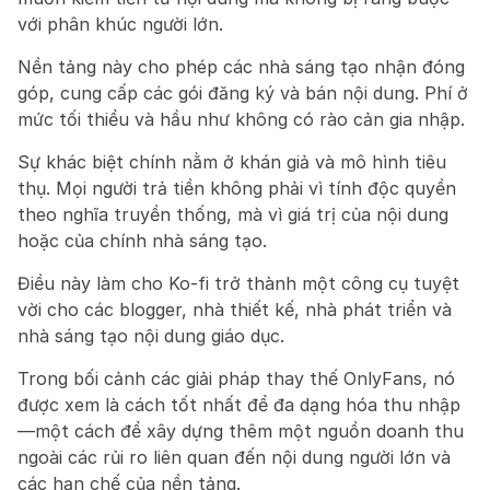
với phân khúc người lớn.
Nền tảng này cho phép các nhà sáng tạo nhận đóng 
góp, cung cấp các gói đăng ký và bán nội dung. Phí ở 
mức tối thiểu và hầu như không có rào cản gia nhập.
Sự khác biệt chính nằm ở khán giả và mô hình tiêu 
thụ. Mọi người trả tiền không phải vì tính độc quyền 
theo nghĩa truyền thống, mà vì giá trị của nội dung 
hoặc của chính nhà sáng tạo.
Điều này làm cho Ko-fi trở thành một công cụ tuyệt 
vời cho các blogger, nhà thiết kế, nhà phát triển và 
nhà sáng tạo nội dung giáo dục.
Trong bối cảnh các giải pháp thay thế OnlyFans, nó 
được xem là cách tốt nhất để đa dạng hóa thu nhập
—một cách để xây dựng thêm một nguồn doanh thu 
ngoài các rủi ro liên quan đến nội dung người lớn và 
các hạn chế của nền tảng.