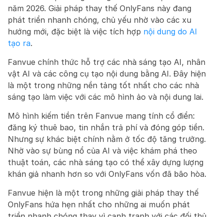
năm 2026. Giải pháp thay thế OnlyFans này đang 
phát triển nhanh chóng, chủ yếu nhờ vào các xu 
hướng mới, đặc biệt là việc tích hợp 
nội dung do AI 
tạo ra
.
Fanvue chính thức hỗ trợ các nhà sáng tạo AI, nhân 
vật AI và các công cụ tạo nội dung bằng AI. Đây hiện 
là một trong những nền tảng tốt nhất cho các nhà 
sáng tạo làm việc với các mô hình ảo và nội dung lai.
Mô hình kiếm tiền trên Fanvue mang tính cổ điển: 
đăng ký thuê bao, tin nhắn trả phí và đóng góp tiền. 
Nhưng sự khác biệt chính nằm ở tốc độ tăng trưởng. 
Nhờ vào sự bùng nổ của AI và việc khám phá theo 
thuật toán, các nhà sáng tạo có thể xây dựng lượng 
khán giả nhanh hơn so với OnlyFans vốn đã bão hòa.
Fanvue hiện là một trong những giải pháp thay thế 
OnlyFans hứa hẹn nhất cho những ai muốn phát 
triển nhanh chóng thay vì cạnh tranh với các đối thủ 