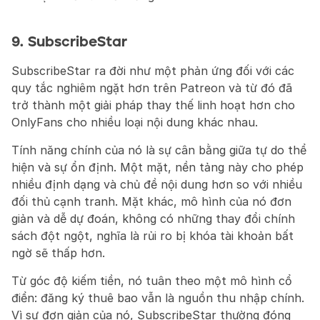
9. SubscribeStar
SubscribeStar ra đời như một phản ứng đối với các 
quy tắc nghiêm ngặt hơn trên Patreon và từ đó đã 
trở thành một giải pháp thay thế linh hoạt hơn cho 
OnlyFans cho nhiều loại nội dung khác nhau.
Tính năng chính của nó là sự cân bằng giữa tự do thể 
hiện và sự ổn định. Một mặt, nền tảng này cho phép 
nhiều định dạng và chủ đề nội dung hơn so với nhiều 
đối thủ cạnh tranh. Mặt khác, mô hình của nó đơn 
giản và dễ dự đoán, không có những thay đổi chính 
sách đột ngột, nghĩa là rủi ro bị khóa tài khoản bất 
ngờ sẽ thấp hơn.
Từ góc độ kiếm tiền, nó tuân theo một mô hình cổ 
điển: đăng ký thuê bao vẫn là nguồn thu nhập chính. 
Vì sự đơn giản của nó, SubscribeStar thường đóng 