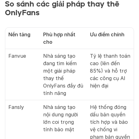
So sánh các giải pháp thay thế 
OnlyFans
Nền tảng
Phù hợp nhất 
Ưu điểm chính
cho
Fanvue
Nhà sáng tạo 
Tỷ lệ thanh toán 
đang tìm kiếm 
cao (lên đến 
một giải pháp 
85%) và hỗ trợ 
thay thế 
các công cụ AI 
OnlyFans đầy đủ 
hiện đại
tính năng
Fansly
Nhà sáng tạo 
Hệ thống đóng 
nội dung người 
dấu bản quyền 
lớn coi trọng 
tích hợp và bảo 
tính bảo mật
vệ chống vi 
phạm bản quyền