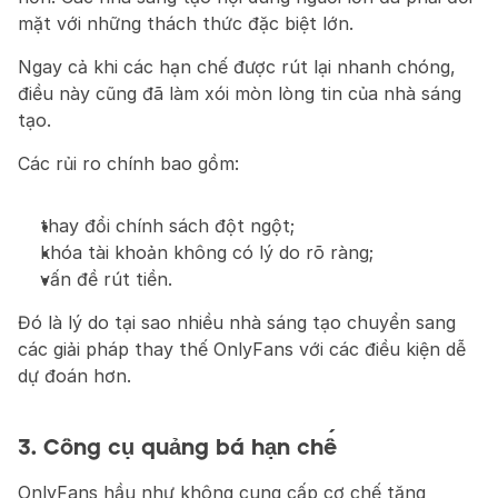
mặt với những thách thức đặc biệt lớn.
Ngay cả khi các hạn chế được rút lại nhanh chóng, 
điều này cũng đã làm xói mòn lòng tin của nhà sáng 
tạo.
Các rủi ro chính bao gồm:
thay đổi chính sách đột ngột;
khóa tài khoản không có lý do rõ ràng;
vấn đề rút tiền.
Đó là lý do tại sao nhiều nhà sáng tạo chuyển sang 
các giải pháp thay thế OnlyFans với các điều kiện dễ 
dự đoán hơn.
3. Công cụ quảng bá hạn chế
OnlyFans hầu như không cung cấp cơ chế tăng 