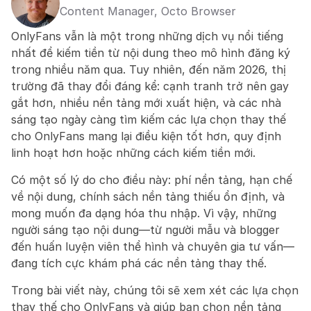
Content Manager, Octo Browser
OnlyFans vẫn là một trong những dịch vụ nổi tiếng 
nhất để kiếm tiền từ nội dung theo mô hình đăng ký 
trong nhiều năm qua. Tuy nhiên, đến năm 2026, thị 
trường đã thay đổi đáng kể: cạnh tranh trở nên gay 
gắt hơn, nhiều nền tảng mới xuất hiện, và các nhà 
sáng tạo ngày càng tìm kiếm các lựa chọn thay thế 
cho OnlyFans mang lại điều kiện tốt hơn, quy định 
linh hoạt hơn hoặc những cách kiếm tiền mới.
Có một số lý do cho điều này: phí nền tảng, hạn chế 
về nội dung, chính sách nền tảng thiếu ổn định, và 
mong muốn đa dạng hóa thu nhập. Vì vậy, những 
người sáng tạo nội dung—từ người mẫu và blogger 
đến huấn luyện viên thể hình và chuyên gia tư vấn—
đang tích cực khám phá các nền tảng thay thế.
Trong bài viết này, chúng tôi sẽ xem xét các lựa chọn 
thay thế cho OnlyFans và giúp bạn chọn nền tảng 