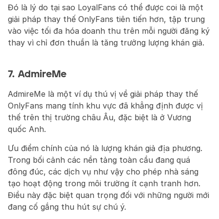
Đó là lý do tại sao LoyalFans có thể được coi là một 
giải pháp thay thế OnlyFans tiên tiến hơn, tập trung 
vào việc tối đa hóa doanh thu trên mỗi người đăng ký 
thay vì chỉ đơn thuần là tăng trưởng lượng khán giả.
7. AdmireMe
AdmireMe là một ví dụ thú vị về giải pháp thay thế 
OnlyFans mang tính khu vực đã khẳng định được vị 
thế trên thị trường châu Âu, đặc biệt là ở Vương 
quốc Anh.
Ưu điểm chính của nó là lượng khán giả địa phương. 
Trong bối cảnh các nền tảng toàn cầu đang quá 
đông đúc, các dịch vụ như vậy cho phép nhà sáng 
tạo hoạt động trong môi trường ít cạnh tranh hơn. 
Điều này đặc biệt quan trọng đối với những người mới 
đang cố gắng thu hút sự chú ý.