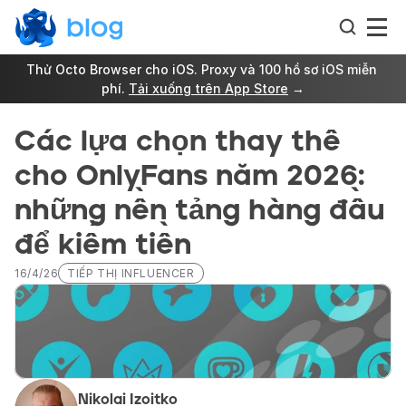
Thử Octo Browser cho iOS. Proxy và 100 hồ sơ iOS miễn 
phí. 
Tải xuống trên App Store
 →
Các lựa chọn thay thế 
cho OnlyFans năm 2026: 
những nền tảng hàng đầu 
để kiếm tiền
16/4/26
TIẾP THỊ INFLUENCER
Nikolai Izoitko