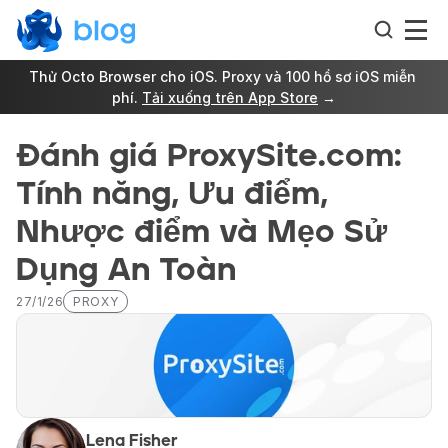
Thử Octo Browser cho iOS. Proxy và 100 hồ sơ iOS miễn 
phí. 
Tải xuống trên App Store
 →
Đánh giá ProxySite.com: 
Tính năng, Ưu điểm, 
Nhược điểm và Mẹo Sử 
Dụng An Toàn
27/1/26
PROXY
Lena Fisher