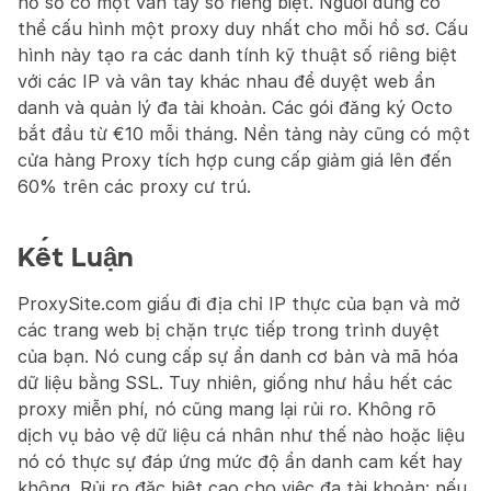
hồ sơ có một vân tay số riêng biệt. Người dùng có 
thể cấu hình một proxy duy nhất cho mỗi hồ sơ. Cấu 
hình này tạo ra các danh tính kỹ thuật số riêng biệt 
với các IP và vân tay khác nhau để duyệt web ẩn 
danh và quản lý đa tài khoản. Các gói đăng ký Octo 
bắt đầu từ €10 mỗi tháng. Nền tảng này cũng có một 
cửa hàng Proxy tích hợp cung cấp giảm giá lên đến 
60% trên các proxy cư trú.
Kết Luận
ProxySite.com giấu đi địa chỉ IP thực của bạn và mở 
các trang web bị chặn trực tiếp trong trình duyệt 
của bạn. Nó cung cấp sự ẩn danh cơ bản và mã hóa 
dữ liệu bằng SSL. Tuy nhiên, giống như hầu hết các 
proxy miễn phí, nó cũng mang lại rủi ro. Không rõ 
dịch vụ bảo vệ dữ liệu cá nhân như thế nào hoặc liệu 
nó có thực sự đáp ứng mức độ ẩn danh cam kết hay 
không. Rủi ro đặc biệt cao cho việc đa tài khoản: nếu 