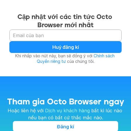
Cập nhật với các tin tức Octo 
Browser mới nhất
Huỷ đăng kí
Khi nhấp vào nút này, bạn sẽ đồng ý với 
Chính sách 
Quyền riêng tư
 của chúng tôi.
Tham gia Octo Browser ngay
Hoặc liên hệ với 
Dịch vụ khách hàng
 bất kì lúc nào 
nếu bạn có bất cứ thắc mắc nào.
Đăng kí