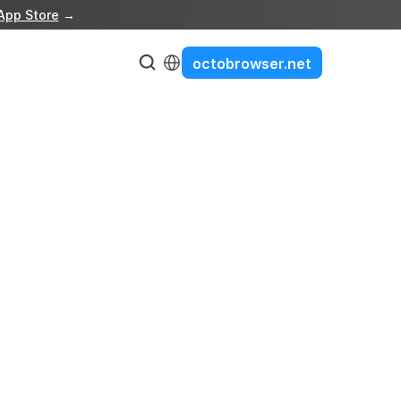
App Store
 →
Select Language
octobrowser.net