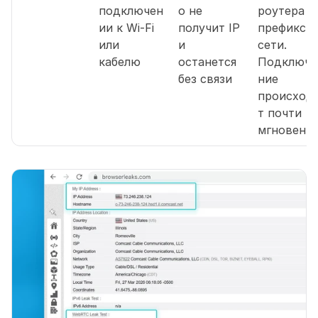
подключен
о не 
роутера 
ии к Wi-Fi 
получит IP 
префикс 
или 
и 
сети. 
кабелю
останется 
Подключе
без связи
ние 
происход
т почти 
мгновенн