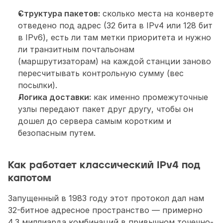
Структура пакетов:
 сколько места на конверте 
отведено под адрес (32 бита в IPv4 или 128 бит 
в IPv6), есть ли там метки приоритета и нужно 
ли транзитным почтальонам 
(маршрутизаторам) на каждой станции заново 
пересчитывать контрольную сумму (вес 
посылки).
Логика доставки:
 как именно промежуточные 
узлы передают пакет друг другу, чтобы он 
дошел до сервера самым коротким и 
безопасным путем.
Как работает классический IPv4 под 
капотом
Запущенный в 1983 году этот протокол дал нам 
32-битное адресное пространство — примерно 
4,3 миллиарда комбинаций в привычном точечно-