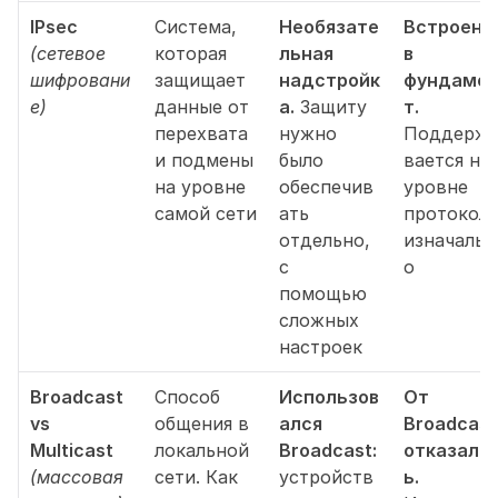
IPsec
Система, 
Необязате
Встроено 
(сетевое 
которая 
льная 
в 
шифровани
защищает 
надстройк
фундаме
е)
данные от 
а.
 Защиту 
т.
перехвата 
нужно 
Поддерж
и подмены 
было 
вается на 
на уровне 
обеспечив
уровне 
самой сети
ать 
протокола
отдельно, 
изначальн
с 
о
помощью 
сложных 
настроек
Broadcast 
Способ 
Использов
От 
vs 
общения в 
ался 
Broadcast 
Multicast
локальной 
Broadcast:
отказали
(массовая 
сети. Как 
устройств
ь.