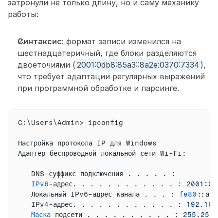
затронули не только длину, но и саму механику 
работы:
Синтаксис:
 формат записи изменился на 
шестнадцатеричный, где блоки разделяются 
двоеточиями (
2001:0db8:85a3::8a2e:0370:7334
), 
что требует адаптации регулярных выражений 
при программной обработке и парсинге.
C
:
\
Users
\Admin> 
ipconfig
Настройка 
протокола 
IP 
для 
Windows
Адаптер 
беспроводной 
локальной 
сети 
Wi
-
Fi
:
DNS
-
суффикс 
подключения
 . . . . . 
:
IPv6
-
адрес
. . . . . . . . . . . . 
:
2001
:
0
d
Локальный 
IPv6
-
адрес 
канала
 . . . 
:
fe80
:
:
a1
IPv4
-
адрес
. . . . . . . . . . . . 
:
192.168
Маска
подсети
 . . . . . . . . . . 
:
255.255
.