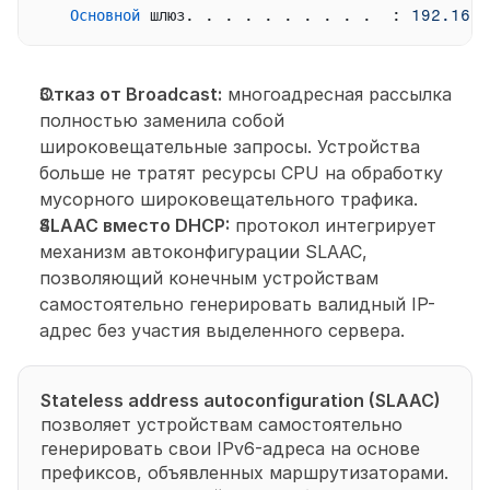
Основной
шлюз
. . . . . . . . . .  
:
192.168
.
Отказ от Broadcast:
 многоадресная рассылка 
полностью заменила собой 
широковещательные запросы. Устройства 
больше не тратят ресурсы CPU на обработку 
мусорного широковещательного трафика.
SLAAC вместо DHCP:
 протокол интегрирует 
механизм автоконфигурации SLAAC, 
позволяющий конечным устройствам 
самостоятельно генерировать валидный IP-
адрес без участия выделенного сервера.
Stateless address autoconfiguration (SLAAC)
позволяет устройствам самостоятельно 
генерировать свои IPv6-адреса на основе 
префиксов, объявленных маршрутизаторами. 