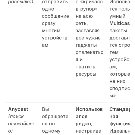
рассылка)
отправить 
о «кричало 
Использу
одно 
в рупор» 
тся только
сообщение 
на всю 
умный 
сразу 
сеть, 
Multicast
: 
многим 
заставляя 
пакеты 
устройств
все чужие 
доставля
ам
гаджеты 
тся строго
отвлекатьс
тем 
я и 
устройств
тратить 
ам, 
ресурсы
которые 
на них 
«подписа
ы»
Anycast
Вы 
Использов
Стандарт
(поиск 
обращаете
ался 
ная 
ближайшег
сь по 
редко
, 
функция.
о)
одному 
настраива
Идеально 