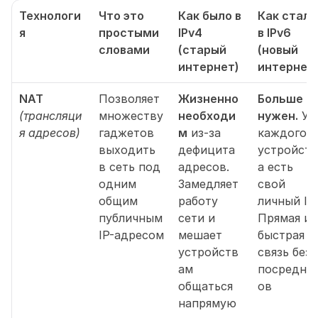
Технологи
Что это 
Как было в 
Как стало 
я
простыми 
IPv4 
в IPv6 
словами
(старый 
(новый 
интернет)
интернет
NAT
Позволяет 
Жизненно 
Больше не
(трансляци
множеству 
необходи
нужен.
 У 
я адресов)
гаджетов 
м
 из-за 
каждого 
выходить 
дефицита 
устройств
в сеть под 
адресов. 
а есть 
одним 
Замедляет 
свой 
общим 
работу 
личный IP. 
публичным 
сети и 
Прямая и 
IP-адресом
мешает 
быстрая 
устройств
связь без 
ам 
посредни
общаться 
ов
напрямую