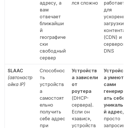
адресу, а 
лся сложно
работает 
вам 
для 
отвечает 
ускорения 
ближайши
загрузки 
й 
контента 
географиче
(CDN) и 
ски 
серверов 
свободный 
DNS
сервер
SLAAC 
Способнос
Устройств
Устройст
(автонастр
ть 
а зависели 
а умеют 
ойка IP)
устройств
от 
сами 
а 
роутера
генериро
самостоят
(DHCP-
ать себе 
ельно 
сервера). 
уникальн
получить 
Если он 
й адрес
, 
себе адрес 
«завис», 
просто 
при 
устройств
запросив у