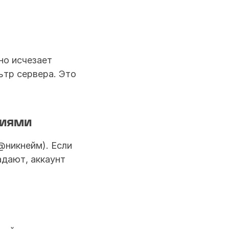
о исчезает 
тр сервера. Это 
ниями
никнейм). Если 
дают, аккаунт 