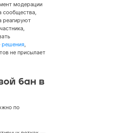
мент модерации 
 сообщества, 
 реагируют 
астника, 
ать 
 
решения
, 
ов не присылает 
ой бан в 
ожно по 
ктивных ветках — 