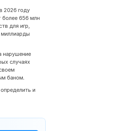
 2026 году 
 более 656 млн 
в для игр, 
 миллиарды 
а нарушение 
ых случаях 
своем 
м баном.  
 определить и 