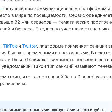
я
 к крупнейшим коммуникационным платформам и в
есто в мире по посещаемости. Сервис объединяет
свыше 32 млн серверов — тематических пространст
ений и бизнеса. Ежедневно участники отправляют
t
, 
TikTok
 и 
Twitter
, платформа применяет санкции з
ния бывают временными и постоянными. В некотор
ры в Discord снижают видимость пользователя в 
 уведомлений. Такой тип санкций называют теневы
смотрим, что такое теневой бан в Discord, как его
граничениях.
сколькими рекламными аккаунтами и тестируйте 