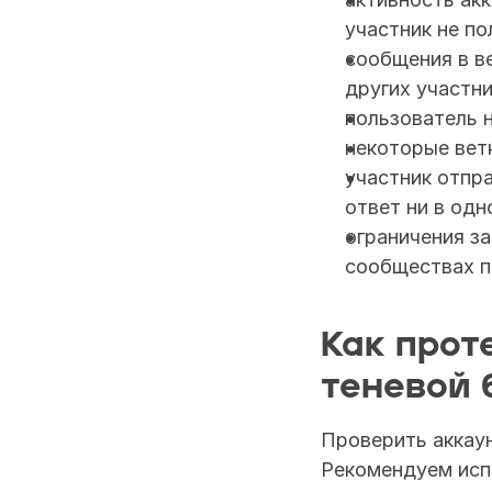
участник не по
сообщения в ве
других участни
пользователь н
некоторые ветк
участник отпра
ответ ни в одн
ограничения за
сообществах п
Как прот
теневой 
Проверить аккаун
Рекомендуем испо