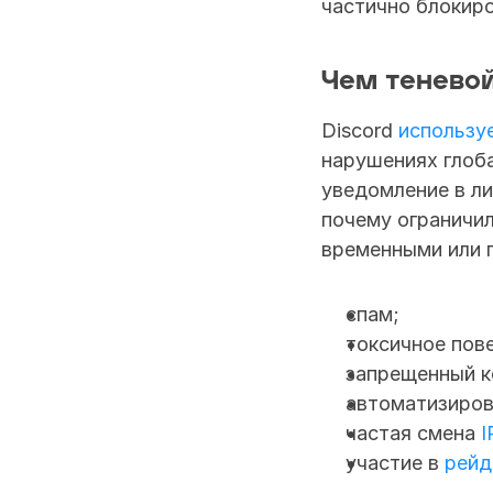
частично блокиро
Чем теневой
Discord 
использу
нарушениях глоба
уведомление в ли
почему ограничил
временными или п
cпам;
токсичное пов
запрещенный к
автоматизиров
частая смена 
I
участие в 
рейд