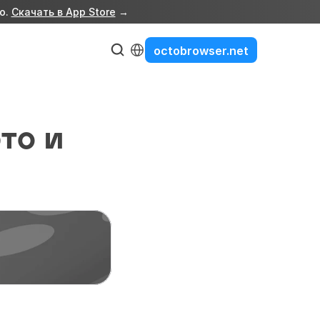
о. 
Скачать в App Store
 →
Select Language
octobrowser.net
то и 