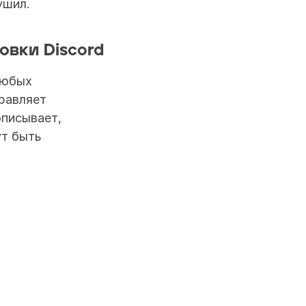
ушил.
овки Discord
юбых 
равляет 
писывает, 
т быть 