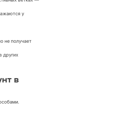
ажаются у 
 не получает 
 других 
нт в 
особами. 