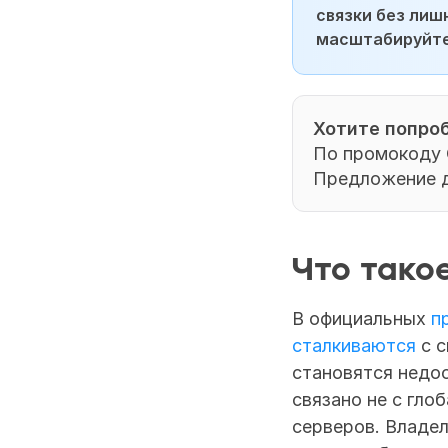
связки без лиш
масштабируйте
Хотите попроб
По промокоду 
Предложение д
Что такое
В официальных 
п
сталкиваются
 с 
становятся недос
связано не с гло
серверов. Владел