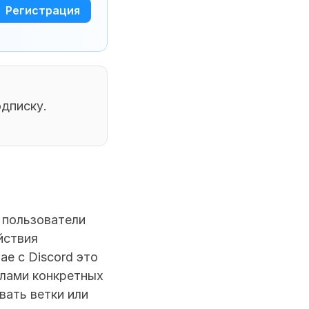
Регистрация
дписку. 
 Discord не упоминает теневой бан. Однако пользователи 
йствия 
е с Discord это 
лами конкретных 
ать ветки или 