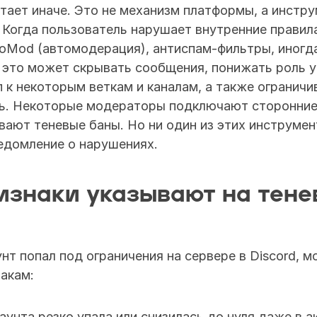
тает иначе. Это не механизм платформы, а инстру
 Когда пользователь нарушает внутренние правила
oMod (автомодерация), антиспам-фильтры, иногда
это может скрывать сообщения, понижать роль уч
 к некоторым веткам и каналам, а также ограничив
ь. Некоторые модераторы подключают сторонние
ают теневые баны. Но ни один из этих инструмент
едомление о нарушениях. 
изнаки указывают на тенев
унт попал под ограничения на сервере в Discord, м
акам:
аунта резко упала или снизилась до нуля даже в а