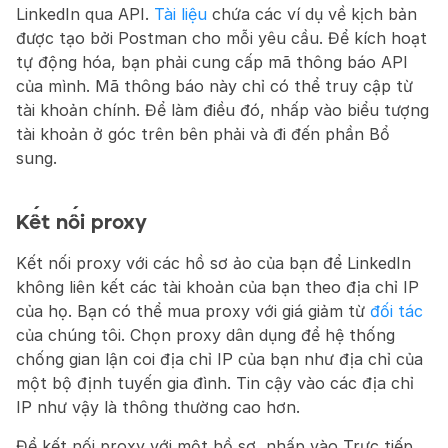
LinkedIn qua API. 
Tài liệu
 chứa các ví dụ về kịch bản 
được tạo bởi Postman cho mỗi yêu cầu. Để kích hoạt 
tự động hóa, bạn phải cung cấp mã thông báo API 
của mình. Mã thông báo này chỉ có thể truy cập từ 
tài khoản chính. Để làm điều đó, nhấp vào biểu tượng 
tài khoản ở góc trên bên phải và đi đến phần Bổ 
sung.
Kết nối proxy
Kết nối proxy với các hồ sơ ảo của bạn để LinkedIn 
không liên kết các tài khoản của bạn theo địa chỉ IP 
của họ. Bạn có thể mua proxy với giá giảm từ 
đối tác
của chúng tôi. Chọn proxy dân dụng để hệ thống 
chống gian lận coi địa chỉ IP của bạn như địa chỉ của 
một bộ định tuyến gia đình. Tin cậy vào các địa chỉ 
IP như vậy là thông thường cao hơn.
Để kết nối proxy với một hồ sơ, nhấp vào Trực tiếp 