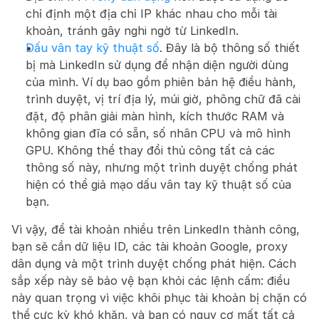
chỉ định một địa chỉ IP khác nhau cho mỗi tài 
khoản, tránh gây nghi ngờ từ LinkedIn.
Dấu vân tay kỹ thuật số
. Đây là bộ thông số thiết 
bị mà LinkedIn sử dụng để nhận diện người dùng 
của mình. Ví dụ bao gồm phiên bản hệ điều hành, 
trình duyệt, vị trí địa lý, múi giờ, phông chữ đã cài 
đặt, độ phân giải màn hình, kích thước RAM và 
không gian đĩa có sẵn, số nhân CPU và mô hình 
GPU. Không thể thay đổi thủ công tất cả các 
thông số này, nhưng một trình duyệt chống phát 
hiện có thể giả mạo dấu vân tay kỹ thuật số của 
bạn.
Vì vậy, để tài khoản nhiều trên LinkedIn thành công, 
bạn sẽ cần dữ liệu ID, các tài khoản Google, proxy 
dân dụng và một trình duyệt chống phát hiện. Cách 
sắp xếp này sẽ bảo vệ bạn khỏi các lệnh cấm: điều 
này quan trọng vì việc khôi phục tài khoản bị chặn có 
thể cực kỳ khó khăn, và bạn có nguy cơ mất tất cả 