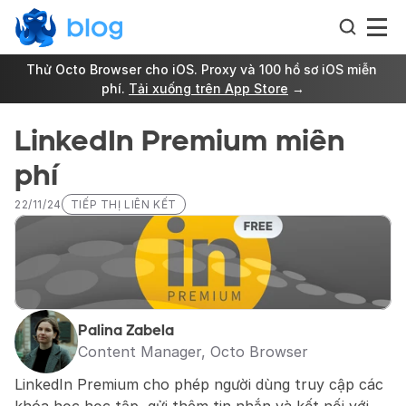
Thử Octo Browser cho iOS. Proxy và 100 hồ sơ iOS miễn 
phí. 
Tải xuống trên App Store
 →
LinkedIn Premium miễn 
phí
22/11/24
TIẾP THỊ LIÊN KẾT
Palina Zabela
Content Manager, Octo Browser
LinkedIn Premium cho phép người dùng truy cập các 