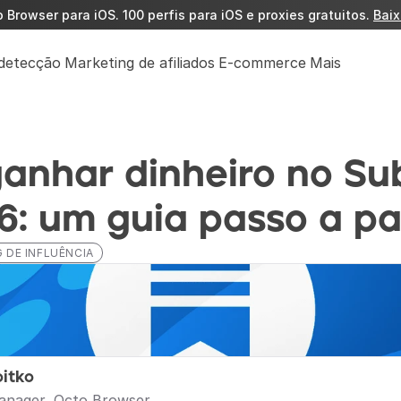
Browser para iOS. 100 perfis para iOS e proxies gratuitos. 
Baix
detecção
Marketing de afiliados
E-commerce
Mais
nhar dinheiro no Sub
6: um guia passo a p
 DE INFLUÊNCIA
oitko
anager, Octo Browser