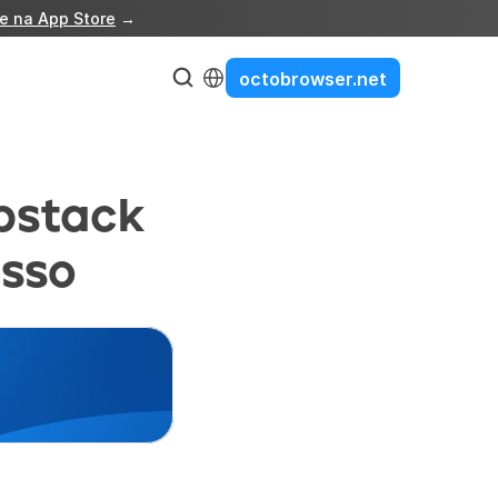
e na App Store
 →
Select Language
octobrowser.net
stack 
asso