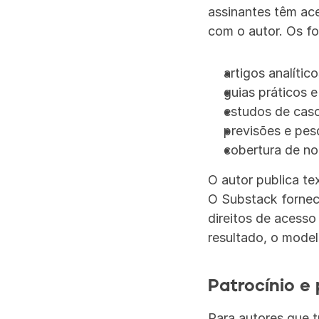
assinantes têm ace
com o autor. Os f
artigos analíti
guias práticos e
estudos de cas
previsões e pes
cobertura de not
O autor publica te
O Substack fornece
direitos de acess
resultado, o model
Patrocínio e 
Para autores que t