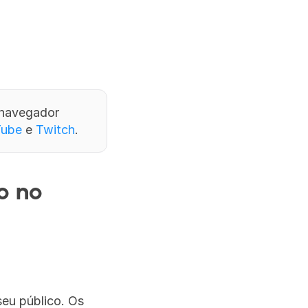
navegador 
Tube
 e 
Twitch
.
 no 
u público. Os 