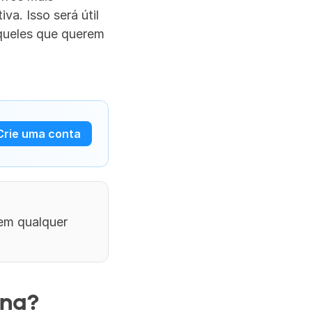
. Isso será útil 
queles que querem 
Crie uma conta
m qualquer 
ona?