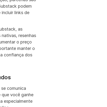
 Substack podem 
ncluir links de 
bstack, as 
nativas, resenhas 
umentar o preço 
ortante manter o 
 a confiança dos 
ados
 se comunica 
e que você ganhe 
na especialmente 