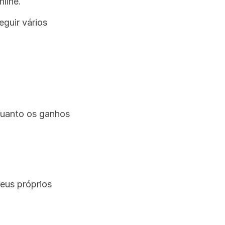
line.
guir vários 
uanto os ganhos 
us próprios 