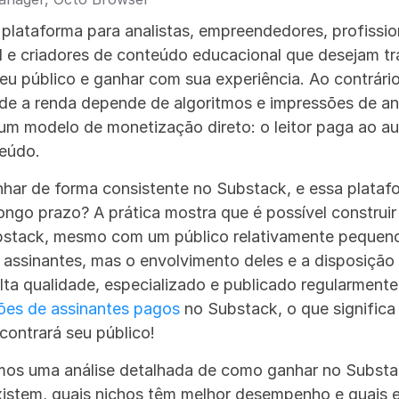
lataforma para analistas, empreendedores, profission
I e criadores de conteúdo educacional que desejam tra
u público e ganhar com sua experiência. Ao contrário
nde a renda depende de algoritmos e impressões de anú
m modelo de monetização direto: o leitor paga ao au
teúdo.
nhar de forma consistente no Substack, e essa plataf
longo prazo? A prática mostra que é possível construir
bstack, mesmo com um público relativamente pequeno.
assinantes, mas o envolvimento deles e a disposição 
alta qualidade, especializado e publicado regularmente
hões de assinantes pagos
 no Substack, o que significa
contrará seu público!
emos uma análise detalhada de como ganhar no Substa
istem, quais nichos têm melhor desempenho e quais er