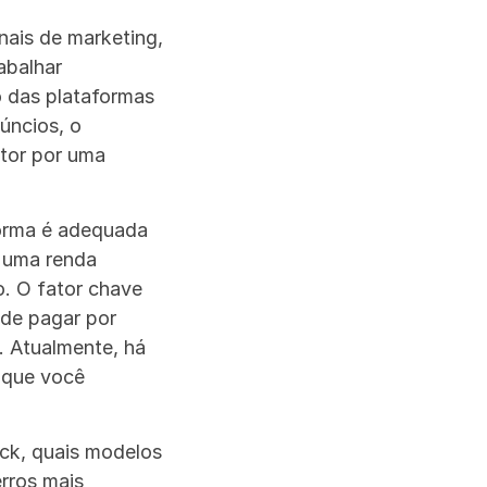
ais de marketing, 
balhar 
 das plataformas 
ncios, o 
tor por uma 
orma é adequada 
 uma renda 
 O fator chave 
de pagar por 
. Atualmente, há 
 que você 
ck, quais modelos 
ros mais 