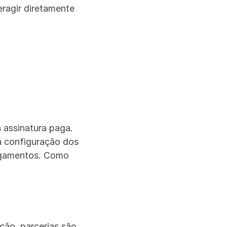
ragir diretamente 
 assinatura paga. 
 configuração dos 
agamentos. Como 
ão, parcerias são 