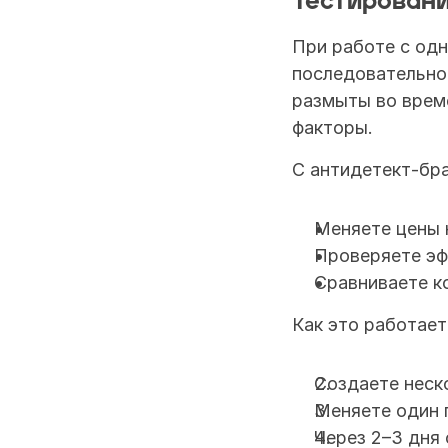
Тестировани
При работе с одн
последовательно.
размыты во време
факторы.
С антидетект-бр
Меняете цены 
Проверяете эф
Сравниваете к
Как это работает
Создаете неск
Меняете один п
Через 2–3 дня