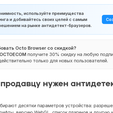
онимность, используйте преимущества 
нга и добивайтесь своих целей с самым 
Со
решением на рынке антидетект-браузеров.
овать Octo Browser со скидкой?
OCTOECOM
 получите 30% скидку на любую подпис
ействительно только для новых пользователей.
 продавцу нужен антидете
бирают десятки параметров устройства: разрешен
рифты, версию WebGL, список плагинов и другую 