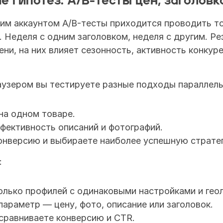
е гипотез: A/B-тесты цен, заголовк
им аккаунтом A/B-тесты приходится проводить то
 Неделя с одним заголовком, неделя с другим. Ре
ни, на них влияет сезонность, активность конкуре
аузером вы тестируете разные подходы параллель
на одном товаре.
фективность описаний и фотографий.
онверсию и выбираете наиболее успешную страте
:
олько профилей с одинаковыми настройками и гео
араметр — цену, фото, описание или заголовок.
 сравниваете конверсию и CTR.