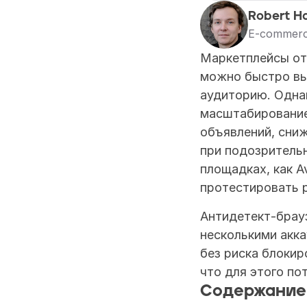
Robert Ha
E-commerc
Маркетплейсы от
можно быстро вы
аудиторию. Однак
масштабирование
объявлений, сниж
при подозрительн
площадках, как Av
протестировать р
Антидетект-брау
несколькими акка
без риска блокир
что для этого по
Содержание