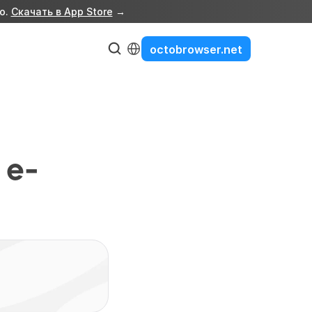
о. 
Скачать в App Store
 →
Select Language
octobrowser.net
 e-