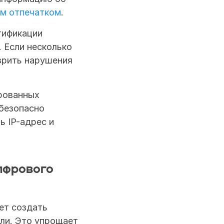
м отпечатком
. 
ификации 
 Если несколько 
рить нарушения 
ованных 
безопасно 
 IP-адрес и 
фрового 
ет создать 
ли. Это упрощает 