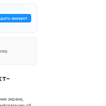
здать аккаунт
ку. 
кт-
ие экрана, 
информацию об 