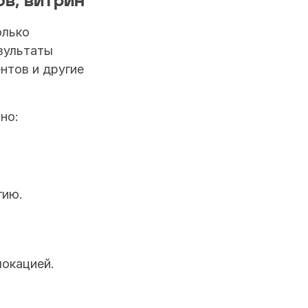
ов, витрин
лько 
зультаты 
нтов и другие 
но:
гию.
локацией.