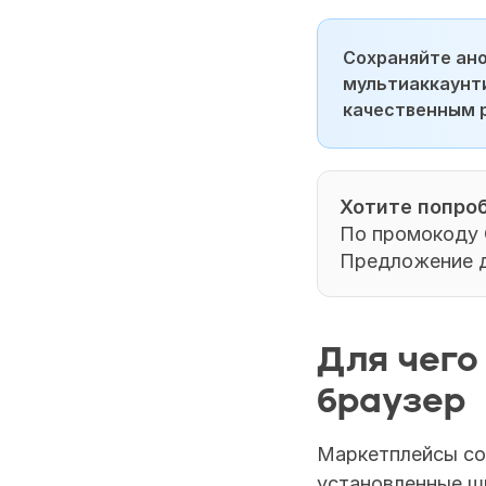
Сохраняйте ан
мультиаккаунти
качественным 
Хотите попроб
По промокоду 
Предложение д
Для чего
браузер
Маркетплейсы со
установленные ш