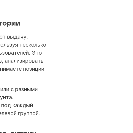
тории
т выдачу, 
ользуя несколько 
зователей. Это 
, анализировать 
онимаете позиции 
или с разными 
нта. 
 под каждый 
елевой группой.