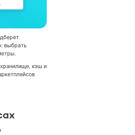
дберет 
: выбрать 
метры.
хранилище, кэш и 
аркетплейсов 
сах
 